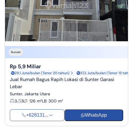
Rumah
Rp 5,9 Miliar
29,1 Juta/bulan (Tenor 20 tahun)
37,2 Juta/bulan (Tenor 15 tahun
Jual Rumah Bagus Rapih Lokasi di Sunter Garasi
Lebar
Sunter, Jakarta Utara
3
3
LT
:
126 m²
LB
:
300 m²
+628131...
WhatsApp