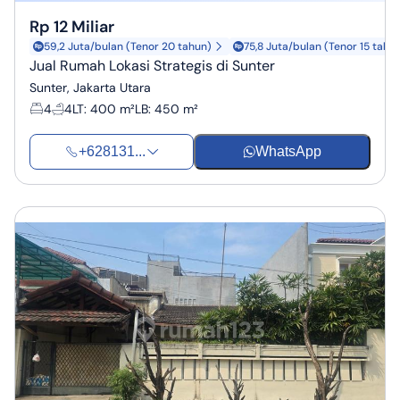
Rp 12 Miliar
59,2 Juta/bulan (Tenor 20 tahun)
75,8 Juta/bulan (Tenor 15 tahu
Jual Rumah Lokasi Strategis di Sunter
Sunter, Jakarta Utara
4
4
LT
:
400 m²
LB
:
450 m²
+628131...
WhatsApp