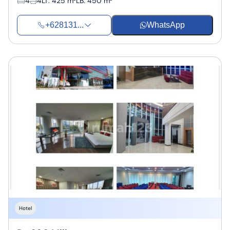
4
4
LT
:
425 m²
LB
:
450 m²
+628131...
WhatsApp
Hotel