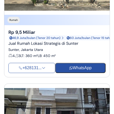
Rumah
Rp 9,5 Miliar
46,9 Juta/bulan (Tenor 20 tahun)
60 Juta/bulan (Tenor 15 tahun
Jual Rumah Lokasi Strategis di Sunter
Sunter, Jakarta Utara
4
3
LT
:
360 m²
LB
:
450 m²
+628131...
WhatsApp