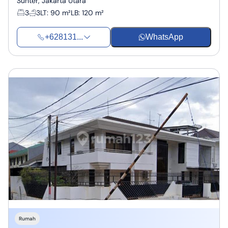
Sunter, Jakarta Utara
3
3
LT
:
90 m²
LB
:
120 m²
+628131...
WhatsApp
Rumah