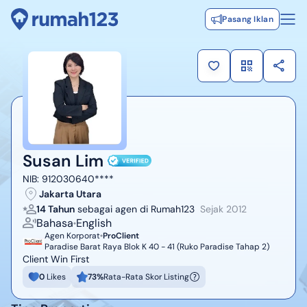
Pasang Iklan
Susan Lim
NIB:
912030640****
Jakarta Utara
14 Tahun
sebagai agen di Rumah123
Sejak
2012
Bahasa
English
Agen Korporat
ProClient
Paradise Barat Raya Blok K 40 - 41 (Ruko Paradise Tahap 2)
Client Win First
0
Likes
73
%
Rata-Rata Skor Listing