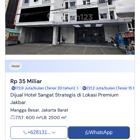
Hotel
Rp 35 Miliar
172,9 Juta/bulan (Tenor 20 tahun)
221,2 Juta/bulan (Tenor 15 tah
Dijual Hotel Sangat Strategis di Lokasi Premium
Jakbar
Mangga Besar, Jakarta Barat
77
LT
:
600 m²
LB
:
2500 m²
+628131...
WhatsApp