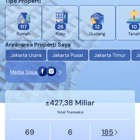
Tipe Properti
117
26
12
10
Rumah
Ruko
Gudang
Tana
Area-area Properti Saya
Jakarta Utara
Jakarta Pusat
Jakarta Timur
J
Media Sosial
±
427,38 Miliar
Total Transaksi
69
6
185