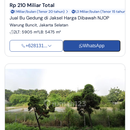
Rp 210 Miliar Total
1 Miliar/bulan (Tenor 20 tahun)
1,3 Miliar/bulan (Tenor 15 tahun)
Jual Bu Gedung di Jaksel Harga Dibawah NJOP
Warung Buncit, Jakarta Selatan
2
LT
:
5905 m²
LB
:
5475 m²
+628131...
WhatsApp