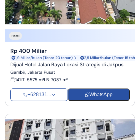
Hotel
Rp 400 Miliar
1,9 Miliar/bulan (Tenor 20 tahun)
2,5 Miliar/bulan (Tenor 15 tahun
Dijual Hotel Jalan Raya Lokasi Strategis di Jakpus
Gambir, Jakarta Pusat
141
LT
:
5575 m²
LB
:
7087 m²
+628131...
WhatsApp