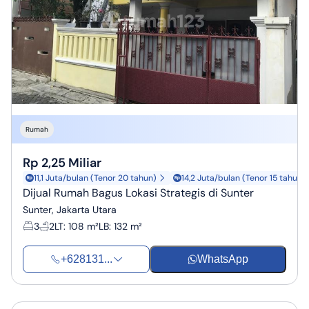
Rumah
Rp 2,25 Miliar
11,1 Juta/bulan (Tenor 20 tahun)
14,2 Juta/bulan (Tenor 15 tahun)
Dijual Rumah Bagus Lokasi Strategis di Sunter
Sunter, Jakarta Utara
3
2
LT
:
108 m²
LB
:
132 m²
+628131...
WhatsApp