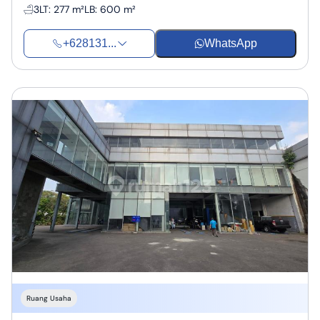
3
LT
:
277 m²
LB
:
600 m²
+628131...
WhatsApp
Ruang Usaha