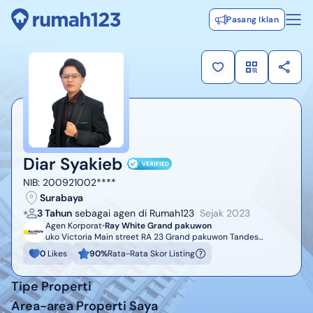
Pasang Iklan
Diar Syakieb
NIB:
200921002****
Surabaya
3 Tahun
sebagai agen di Rumah123
Sejak
2023
Agen Korporat
Ray White Grand pakuwon
uko Victoria Main street RA 23 Grand pakuwon Tandes
Surabaya Barat
0
Likes
90
%
Rata-Rata Skor Listing
Tipe Properti
Area-area Properti Saya