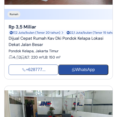
Rumah
Rp 3,5 Miliar
17,2 Juta/bulan (Tenor 20 tahun)
22,1 Juta/bulan (Tenor 15 tahun)
Dijual Cepat Rumah Kav Dki Pondok Kelapa Lokasi
Dekat Jalan Besar
Pondok Kelapa, Jakarta Timur
4
2
1
LT
:
220 m²
LB
:
150 m²
+628777...
WhatsApp