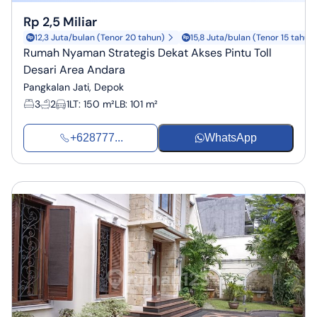
Rp 2,5 Miliar
12,3 Juta/bulan (Tenor 20 tahun)
15,8 Juta/bulan (Tenor 15 tahun
Rumah Nyaman Strategis Dekat Akses Pintu Toll
Desari Area Andara
Pangkalan Jati, Depok
3
2
1
LT
:
150 m²
LB
:
101 m²
+628777...
WhatsApp