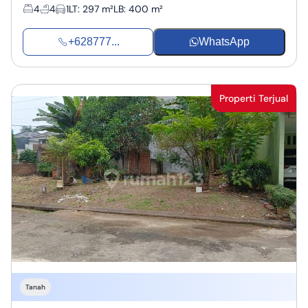
4
4
1
LT
:
297 m²
LB
:
400 m²
+628777...
WhatsApp
Properti Terjual
Tanah