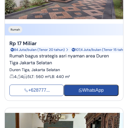
Rumah
Rp 17 Miliar
84 Juta/bulan (Tenor 20 tahun)
107,4 Juta/bulan (Tenor 15 tahun
Rumah bagus strategis asri nyaman area Duren
Tiga Jakarta Selatan
Duren Tiga, Jakarta Selatan
4
4
5
LT
:
560 m²
LB
:
440 m²
+628777...
WhatsApp