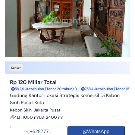
Kantor
Rp 120 Miliar Total
592,9 Juta/bulan (Tenor 20 tahun)
758,4 Juta/bulan (Tenor 15 ta
Gedung Kantor Lokasi Strategis Komersil Di Kebon
Sirih Pusat Kota
Kebon Sirih, Jakarta Pusat
4
LT
:
1050 m²
LB
:
2400 m²
+628777...
WhatsApp