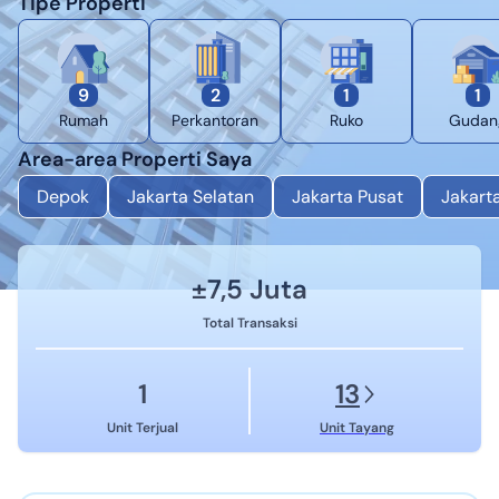
Tipe Properti
9
2
1
1
Rumah
Perkantoran
Ruko
Gudan
Area-area Properti Saya
Depok
Jakarta Selatan
Jakarta Pusat
Jakart
±
7,5 Juta
Total Transaksi
1
13
Unit Terjual
Unit Tayang