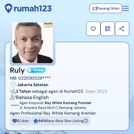
Pasang Iklan
Ruly
NIB:
022030029****
Jakarta Selatan
3 Tahun
sebagai agen di Rumah123
Sejak
2023
Bahasa
English
Agen Korporat
Ray White Kemang Premier
Jl. Ampera Raya No.5 C Kemang Jakarta
Agen Profesional Ray White Kemang Kremier.
0
Likes
94
%
Rata-Rata Skor Listing