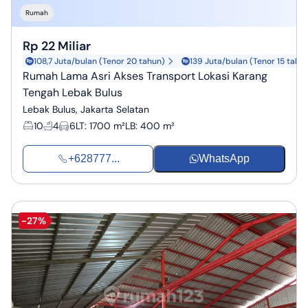
Rumah
Rp 22 Miliar
108,7 Juta/bulan (Tenor 20 tahun)
139 Juta/bulan (Tenor 15 tahu
Rumah Lama Asri Akses Transport Lokasi Karang
Tengah Lebak Bulus
Lebak Bulus, Jakarta Selatan
10
4
6
LT
:
1700 m²
LB
:
400 m²
+628777...
WhatsApp
-27%