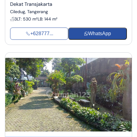
Dekat Transjakarta
Ciledug, Tangerang
3
LT
:
530 m²
LB
:
144 m²
+628777...
WhatsApp