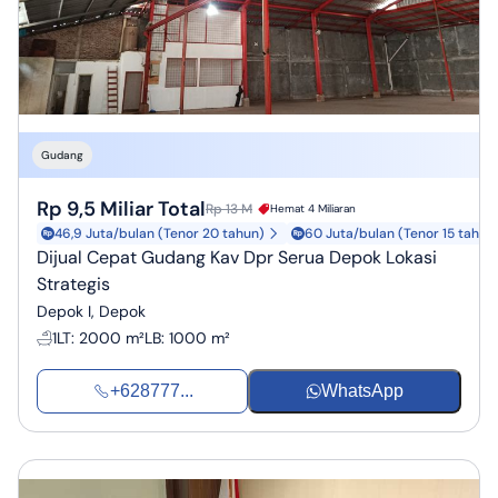
Gudang
Rp 9,5 Miliar Total
Rp 13 M
Hemat 4 Miliaran
46,9 Juta/bulan (Tenor 20 tahun)
60 Juta/bulan (Tenor 15 tahun
Dijual Cepat Gudang Kav Dpr Serua Depok Lokasi
Strategis
Depok I, Depok
1
LT
:
2000 m²
LB
:
1000 m²
+628777...
WhatsApp