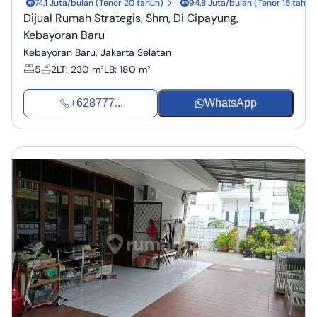
74,1 Juta/bulan (Tenor 20 tahun)
94,8 Juta/bulan (Tenor 15 tahun
Dijual Rumah Strategis, Shm, Di Cipayung,
Kebayoran Baru
Kebayoran Baru, Jakarta Selatan
5
2
LT
:
230 m²
LB
:
180 m²
+628777...
WhatsApp