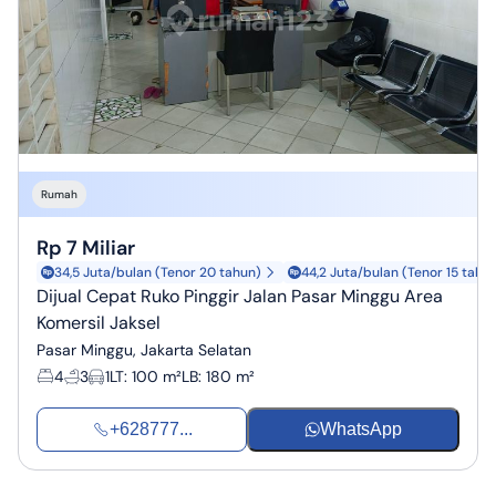
Rumah
Rp 7 Miliar
34,5 Juta/bulan (Tenor 20 tahun)
44,2 Juta/bulan (Tenor 15 tahu
Dijual Cepat Ruko Pinggir Jalan Pasar Minggu Area
Komersil Jaksel
Pasar Minggu, Jakarta Selatan
4
3
1
LT
:
100 m²
LB
:
180 m²
+628777...
WhatsApp