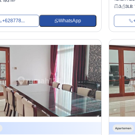
B
:
193 m²
3
3
LB
:
+628778...
WhatsApp
Apartemen