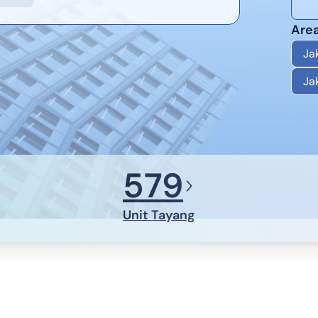
Area
Ja
Ja
579
Unit Tayang