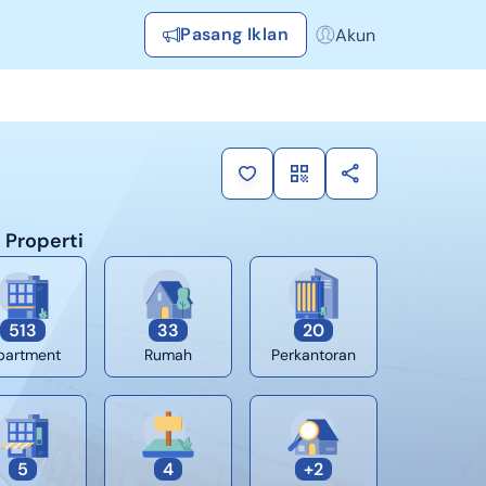
Pasang Iklan
Akun
Login / Register
Rekomendasi
Tersimpan
 Properti
Daftar Properti Favorit, Hasil Pencarian, Hasil Simulasi, Artikel
Terakhir Dilihat
Properti yang dilihat sebelumnya
513
33
20
Kontak Rumah123
partment
Rumah
Perkantoran
Syarat &
Hubungi
Kirim
Ketentuan
Rumah123
Feedback
Pengiklan
5
4
+
2