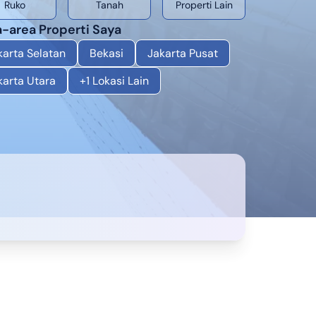
Ruko
Tanah
Properti Lain
-area Properti Saya
karta Selatan
Bekasi
Jakarta Pusat
karta Utara
+
1
Lokasi Lain