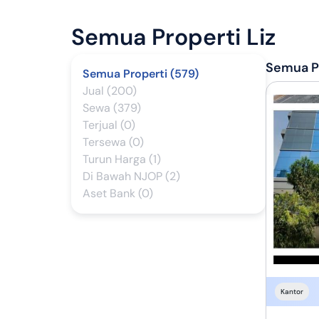
Semua Properti
Liz
Semua Pr
Semua Properti (579)
Jual (200)
Sewa (379)
Terjual (0)
Tersewa (0)
Turun Harga (1)
Di Bawah NJOP (2)
Aset Bank (0)
Kantor