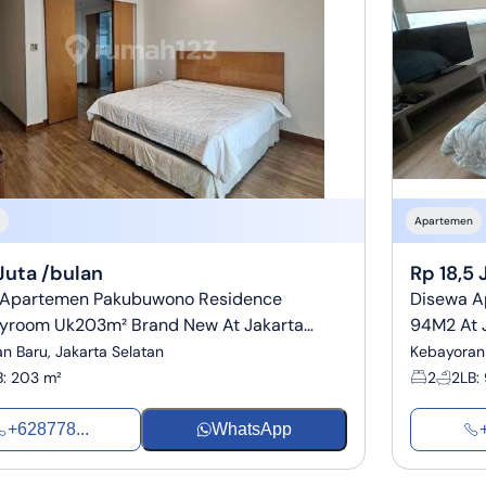
Apartemen
Juta /bulan
Rp 18,5 
 Apartemen Pakubuwono Residence
Disewa Ap
yroom Uk203m² Brand New At Jakarta
94M2 At J
n Baru, Jakarta Selatan
Kebayoran 
B
:
203 m²
2
2
LB
:
+628778...
WhatsApp