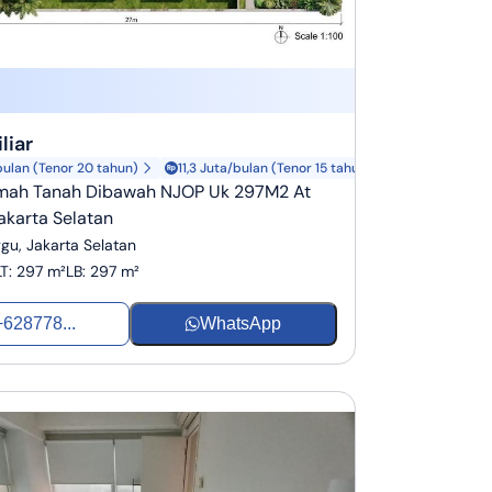
liar
bulan (Tenor 20 tahun)
11,3 Juta/bulan (Tenor 15 tahun)
umah Tanah Dibawah NJOP Uk 297M2 At
akarta Selatan
gu, Jakarta Selatan
LT
:
297 m²
LB
:
297 m²
+628778...
WhatsApp