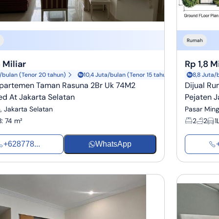
Rumah
 Miliar
Rp 1,8 Mi
a/bulan (Tenor 20 tahun)
10,4 Juta/bulan (Tenor 15 tahun)
8,8 Juta/
Apartemen Taman Rasuna 2Br Uk 74M2
Dijual R
ed At Jakarta Selatan
Pejaten J
, Jakarta Selatan
Pasar Ming
B
:
74 m²
2
2
1
+628778...
WhatsApp