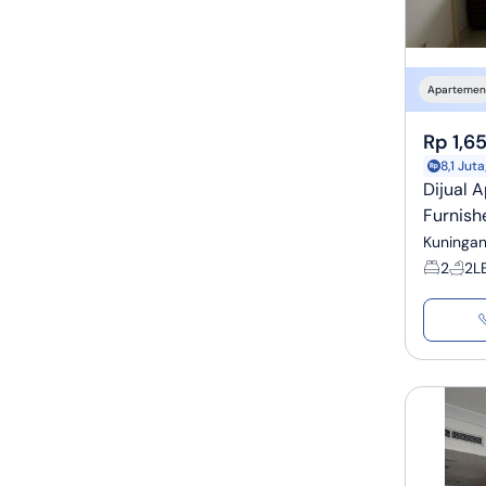
Apartemen
Rp 1,65
8,1 Jut
Dijual 
Furnish
Kuningan
2
2
L