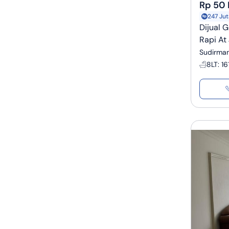
Rp 50 
247 Jut
Dijual 
Rapi At
Sudirman
8
LT
:
16