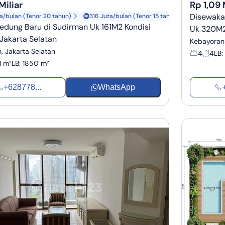
Miliar
Rp 1,09 
Disewaka
a/bulan (Tenor 20 tahun)
316 Juta/bulan (Tenor 15 tahun)
Gedung Baru di Sudirman Uk 161M2 Kondisi
Uk 320M2 
 Jakarta Selatan
Kebayoran 
, Jakarta Selatan
4
4
LB
:
1 m²
LB
:
1850 m²
+628778...
WhatsApp