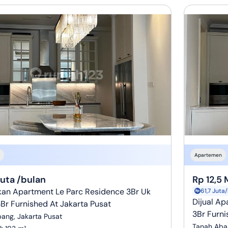
Apartemen
Juta /bulan
Rp 12,5 
an Apartment Le Parc Residence 3Br Uk
61,7 Juta
Dijual Ap
Br Furnished At Jakarta Pusat
3Br Furni
ang, Jakarta Pusat
Tanah Aban