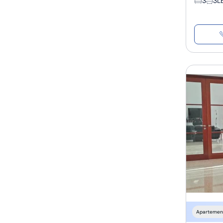
3
3
L
Apartemen