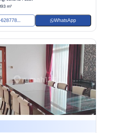
193 m²
+628778...
WhatsApp