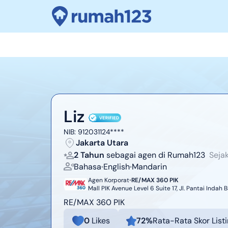
Liz
NIB:
912031124****
Jakarta Utara
2 Tahun
sebagai agen di Rumah123
Seja
Bahasa
English
Mandarin
Agen Korporat
RE/MAX 360 PIK
Mall PIK Avenue Level 6 Suite 17, Jl. Pantai Indah
RE/MAX 360 PIK
0
Likes
72
%
Rata-Rata Skor List