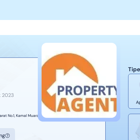
Tipe
k
2023
A
 Barat No.1, Kamal Muara, Penjaringan, Jakarta Utara
ing