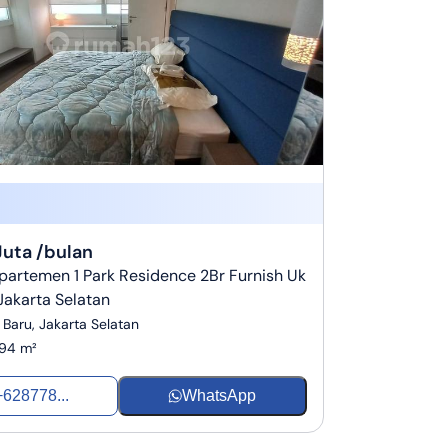
Juta /bulan
artemen 1 Park Residence 2Br Furnish Uk
akarta Selatan
Baru, Jakarta Selatan
94 m²
+628778...
WhatsApp