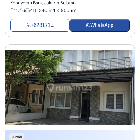
Kebayoran Baru, Jakarta Selatan
4
6
4
LT
:
380 m²
LB
:
850 m²
+628171...
WhatsApp
Rumah