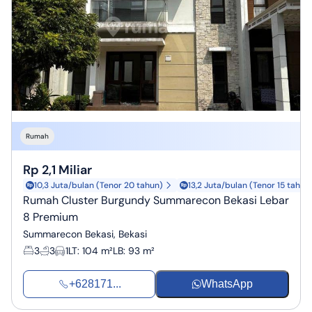
Rumah
Rp 2,1 Miliar
10,3 Juta/bulan (Tenor 20 tahun)
13,2 Juta/bulan (Tenor 15 tahun
Rumah Cluster Burgundy Summarecon Bekasi Lebar
8 Premium
Summarecon Bekasi, Bekasi
3
3
1
LT
:
104 m²
LB
:
93 m²
+628171...
WhatsApp