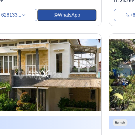
m²
LT
:
3110 m²
+628133...
WhatsApp
+6
Rumah