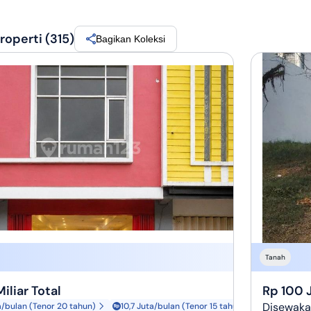
operti (315)
Bagikan Koleksi
Tanah
Miliar Total
Rp 100 
Disewakan
a/bulan (Tenor 20 tahun)
10,7 Juta/bulan (Tenor 15 tahun)