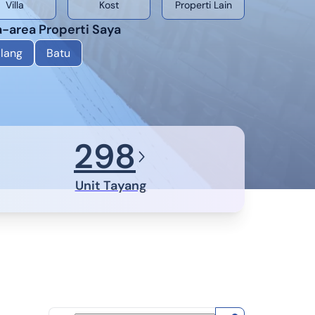
Villa
Kost
Properti Lain
-area Properti Saya
lang
Batu
298
Unit Tayang