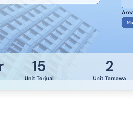
Area
Ma
r
15
2
Unit Terjual
Unit Tersewa