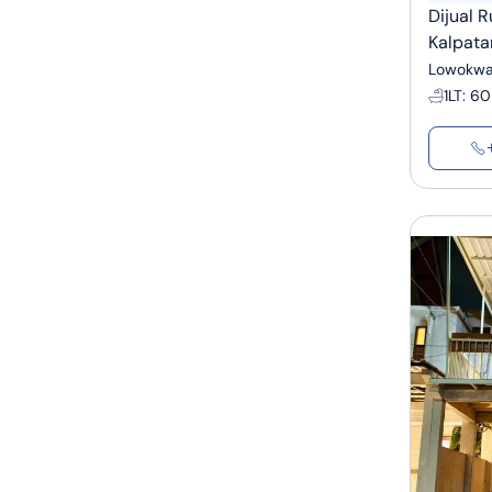
Dijual 
Kalpata
Lowokwa
1
LT
:
60