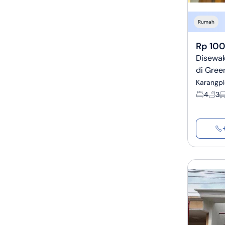
Rumah
Rp 100
Disewa
di Gree
Karangpl
4
3