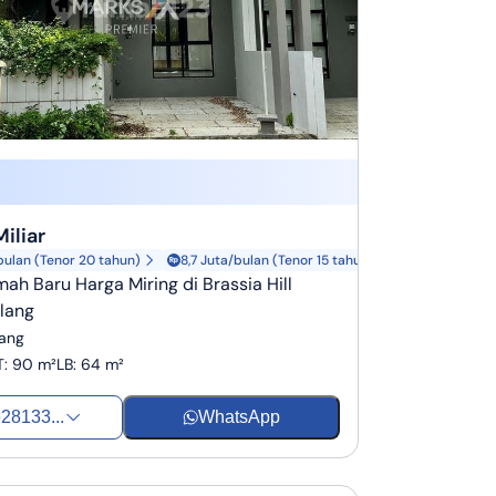
Miliar
bulan (Tenor 20 tahun)
8,7 Juta/bulan (Tenor 15 tahun)
mah Baru Harga Miring di Brassia Hill
lang
lang
T
:
90 m²
LB
:
64 m²
28133...
WhatsApp