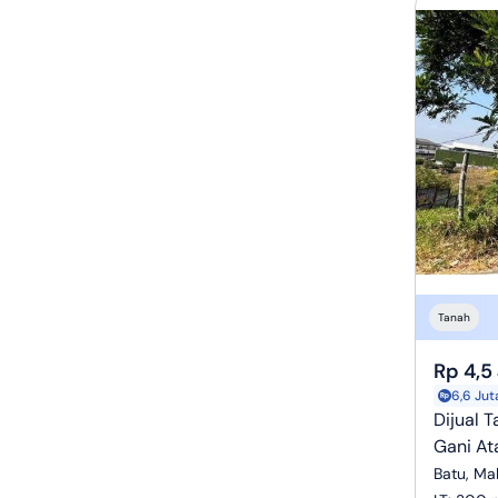
Tanah
Rp 4,5
6,6 Jut
Dijual 
Gani At
Batu, Ma