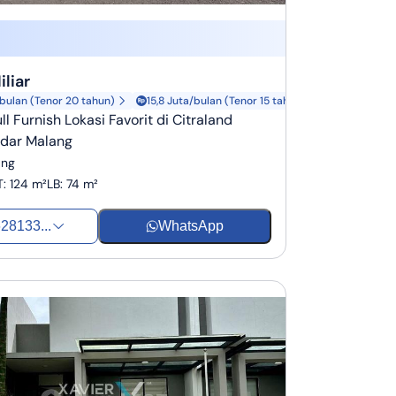
iliar
/bulan (Tenor 20 tahun)
15,8 Juta/bulan (Tenor 15 tahun)
l Furnish Lokasi Favorit di Citraland
idar Malang
ang
T
:
124 m²
LB
:
74 m²
28133...
WhatsApp