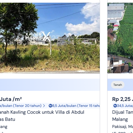
Tanah
 Juta /m²
Rp 2,25 
a/bulan (Tenor 20 tahun)
8,5 Juta/bulan (Tenor 15 tahun)
34,5 Juta
Tanah Kavling Cocok untuk Villa di Abdul
Dijual T
as Batu
Malang
lang
Pakisaji, M