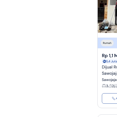
Rumah
Rp 1,1 
5,4 Jut
Dijual 
Sawojaj
Sawojaja
3
2