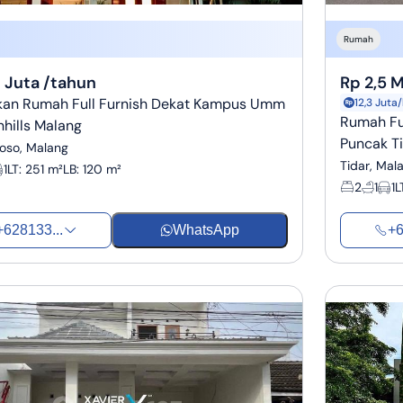
Rumah
 Juta /tahun
Rp 2,5 M
kan Rumah Full Furnish Dekat Kampus Umm
12,3 Juta
Rumah Ful
nhills Malang
Puncak T
oso, Malang
Tidar, Mal
1
LT
:
251 m²
LB
:
120 m²
2
1
1
L
+628133...
WhatsApp
+6