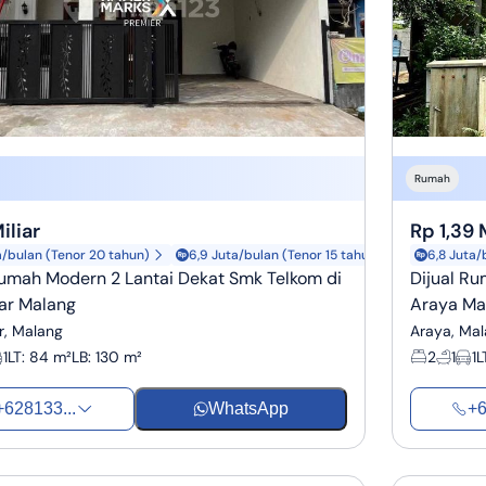
Rumah
Miliar
Rp 1,39 
a/bulan (Tenor 20 tahun)
6,9 Juta/bulan (Tenor 15 tahun)
6,8 Juta/
Rumah Modern 2 Lantai Dekat Smk Telkom di
Dijual Ru
ar Malang
Araya Ma
r, Malang
Araya, Ma
1
LT
:
84 m²
LB
:
130 m²
2
1
1
L
+628133...
WhatsApp
+6