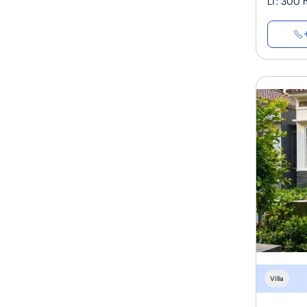
LT
:
300 
Villa