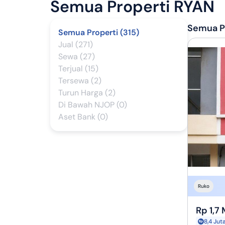
Semua Properti
RYAN
Semua Pr
Semua Properti (315)
Jual (271)
Sewa (27)
Terjual (15)
Tersewa (2)
Turun Harga (2)
Di Bawah NJOP (0)
Aset Bank (0)
Ruko
Rp 1,7 
8,4 Jut