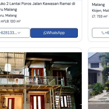
Ruko 2 Lantai Poros Jalan Kawasan Ramai di
Malang
ru Malang
Klojen, Ma
ru, Malang
LT
:
733 m²
 m²
LB
:
120 m²
+628133...
WhatsApp
+6