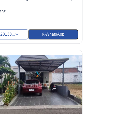
lang
28133...
WhatsApp