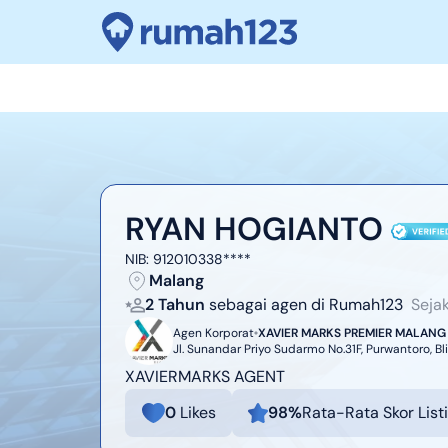
RYAN HOGIANTO
NIB:
912010338****
Malang
2 Tahun
sebagai agen di Rumah123
Seja
Agen Korporat
XAVIER MARKS PREMIER MALANG
Jl. Sunandar Priyo Sudarmo No.31F, Purwantoro, B
XAVIERMARKS AGENT
0
Likes
98
%
Rata-Rata Skor List