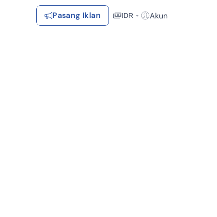
Pasang Iklan
Akun
IDR
Login / Register
Rekomendasi
Tersimpan
Daftar Properti Favorit, Hasil Pencarian, Hasil Simulasi, Artikel
Terakhir Dilihat
Properti yang dilihat sebelumnya
Kontak Rumah123
Syarat &
Hubungi
Kirim
Ketentuan
Rumah123
Feedback
Pengiklan