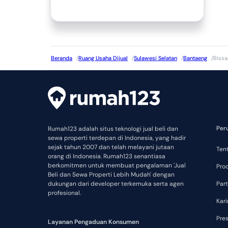
Beranda
/
Ruang Usaha Dijual
/
Sulawesi Selatan
/
Bantaeng
/
Biss
Per
Rumah123 adalah situs teknologi jual beli dan
sewa properti terdepan di Indonesia, yang hadir
sejak tahun 2007 dan telah melayani jutaan
Ten
orang di Indonesia. Rumah123 senantiasa
berkomitmen untuk membuat pengalaman 'Jual
Pro
Beli dan Sewa Properti Lebih Mudah' dengan
dukungan dari developer terkemuka serta agen
Part
profesional.
Kari
Pre
Layanan Pengaduan Konsumen