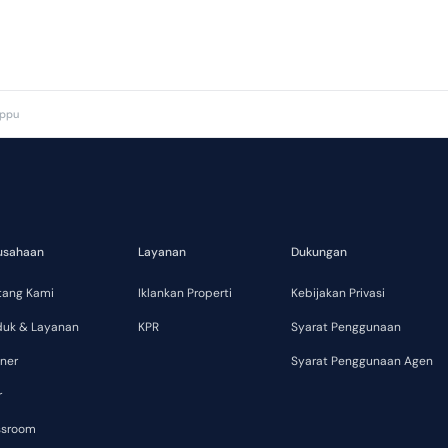
appu
usahaan
Layanan
Dukungan
tang Kami
Iklankan Properti
Kebijakan Privasi
duk & Layanan
KPR
Syarat Penggunaan
ner
Syarat Penggunaan Agen
r
ssroom