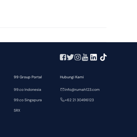
99 Group Portal
Hubungi Kami
99.co Indonesia
info@rumah123.com
99.co Singapura
+62 21 30496123
SRX