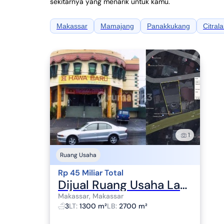
sekitarnya yang menarik untuk kamu.
Makassar
Mamajang
Panakkukang
Citral
1
Ruang Usaha
Rp 45 Miliar Total
Dijual Ruang Usaha Latimojong
Makassar, Makassar
3
LT
:
1300 m²
LB
:
2700 m²