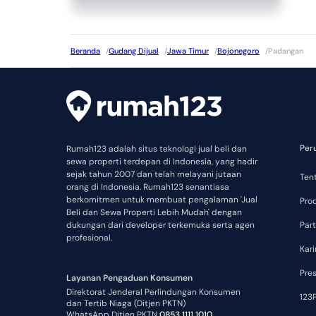
Beranda
/
Gudang Dijual
/
Jawa Timur
/
Bojonegoro
/
Padangan
Per
Rumah123 adalah situs teknologi jual beli dan
sewa properti terdepan di Indonesia, yang hadir
sejak tahun 2007 dan telah melayani jutaan
Ten
orang di Indonesia. Rumah123 senantiasa
berkomitmen untuk membuat pengalaman 'Jual
Pro
Beli dan Sewa Properti Lebih Mudah' dengan
dukungan dari developer terkemuka serta agen
Part
profesional.
Kari
Pre
Layanan Pengaduan Konsumen
Direktorat Jenderal Perlindungan Konsumen
123P
dan Tertib Niaga (Ditjen PKTN)
WhatsApp Ditjen PKTN
0853 1111 1010