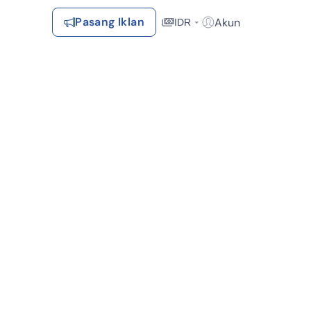
Pasang Iklan
Akun
IDR
Login / Register
Rekomendasi
Tersimpan
Daftar Properti Favorit, Hasil Pencarian, Hasil Simulasi, Artikel
Terakhir Dilihat
Properti yang dilihat sebelumnya
Kontak Rumah123
Syarat &
Hubungi
Kirim
Ketentuan
Rumah123
Feedback
Pengiklan