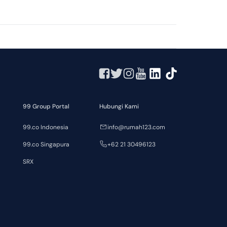
99 Group Portal
Hubungi Kami
99.co Indonesia
info@rumah123.com
99.co Singapura
+62 21 30496123
SRX