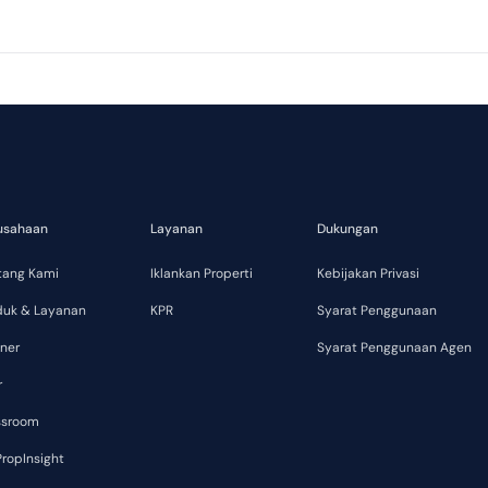
usahaan
Layanan
Dukungan
tang Kami
Iklankan Properti
Kebijakan Privasi
duk & Layanan
KPR
Syarat Penggunaan
ner
Syarat Penggunaan Agen
r
ssroom
ropInsight