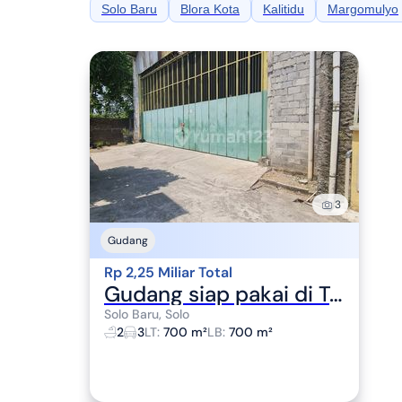
Solo Baru
Blora Kota
Kalitidu
Margomulyo
3
Gudang
Rp 2,25 Miliar Total
Gudang siap pakai di Telukan Grogol Solo Baru
Solo Baru, Solo
2
3
LT
:
700 m²
LB
:
700 m²