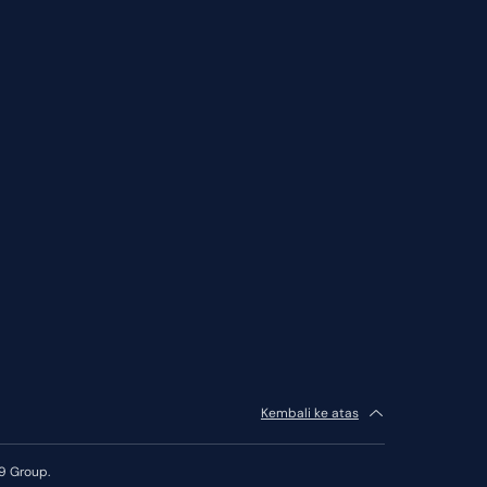
Kembali ke atas
9 Group.