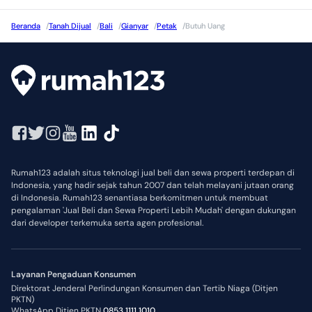
Beranda
/
Tanah Dijual
/
Bali
/
Gianyar
/
Petak
/
Butuh Uang
Rumah123 adalah situs teknologi jual beli dan sewa properti terdepan di
Indonesia, yang hadir sejak tahun 2007 dan telah melayani jutaan orang
di Indonesia. Rumah123 senantiasa berkomitmen untuk membuat
pengalaman 'Jual Beli dan Sewa Properti Lebih Mudah' dengan dukungan
dari developer terkemuka serta agen profesional.
Layanan Pengaduan Konsumen
Direktorat Jenderal Perlindungan Konsumen dan Tertib Niaga (Ditjen
PKTN)
WhatsApp Ditjen PKTN
0853 1111 1010