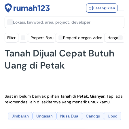
Pasang Iklan
Lokasi, keyword, area, project, developer
Filter
Properti Baru
Properti dengan video
Harga
Tanah Dijual Cepat Butuh
Uang di Petak
Saat ini belum banyak pilihan
Tanah
di
Petak, Gianyar
.
Tapi ada
rekomendasi lain di sekitarnya yang menarik untuk kamu.
Jimbaran
Ungasan
Nusa Dua
Canggu
Ubud