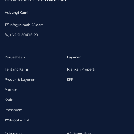
Hubungi Kami
info@rumah123.com
+62 21 30496123
Perusahaan
Layanan
Tentang Kami
Iklankan Properti
Produk & Layanan
KPR
Partner
Karir
Pressroom
123PropInsight
Dukungan
99 Group Portal