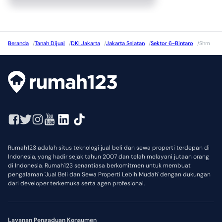
Beranda
/
Tanah Dijual
/
DKI Jakarta
/
Jakarta Selatan
/
Sektor 6-Bintaro
/
Shm
Rumah123 adalah situs teknologi jual beli dan sewa properti terdepan di
Indonesia, yang hadir sejak tahun 2007 dan telah melayani jutaan orang
di Indonesia. Rumah123 senantiasa berkomitmen untuk membuat
pengalaman 'Jual Beli dan Sewa Properti Lebih Mudah' dengan dukungan
dari developer terkemuka serta agen profesional.
Layanan Pengaduan Konsumen