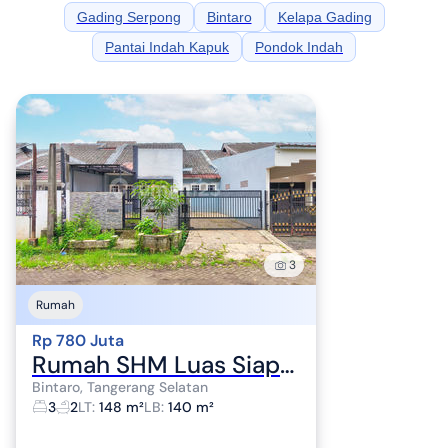
Gading Serpong
Bintaro
Kelapa Gading
Pantai Indah Kapuk
Pondok Indah
3
Rumah
Rp 780 Juta
Rumah SHM Luas Siap KPR 15 Mnt ke Gerbang Tol Pinang J-24311
Bintaro, Tangerang Selatan
3
2
LT
:
148 m²
LB
:
140 m²