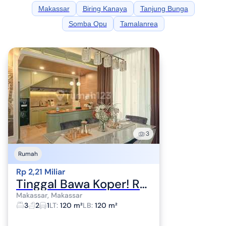
Makassar
Biring Kanaya
Tanjung Bunga
Somba Opu
Tamalanrea
3
Rumah
Rp 2,21 Miliar
Tinggal Bawa Koper! Rumah Cantik Tipe Padma Full Furnished di Bukit Baruga
Makassar, Makassar
3
2
1
LT
:
120 m²
LB
:
120 m²