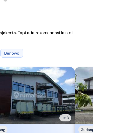
ojokerto
.
Tapi ada rekomendasi lain di
Benowo
3
ang
Gudang