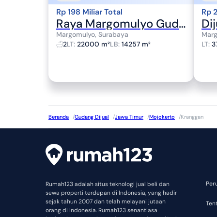
Rp 198 Miliar Total
Rp 2
Raya Margomulyo Gudang Siap Pakai
Margomulyo, Surabaya
Marg
2
LT
:
22000 m²
LB
:
14257 m²
LT
:
3
Beranda
/
Gudang Dijual
/
Jawa Timur
/
Mojokerto
/
Kranggan
Per
Rumah123 adalah situs teknologi jual beli dan
sewa properti terdepan di Indonesia, yang hadir
sejak tahun 2007 dan telah melayani jutaan
Ten
orang di Indonesia. Rumah123 senantiasa