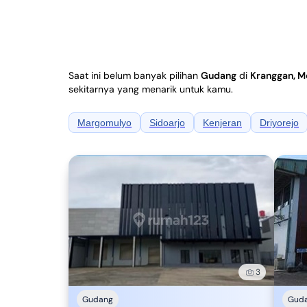
Saat ini belum banyak pilihan
Gudang
di
Kranggan, M
sekitarnya yang menarik untuk kamu.
Margomulyo
Sidoarjo
Kenjeran
Driyorejo
3
Gudang
Gud