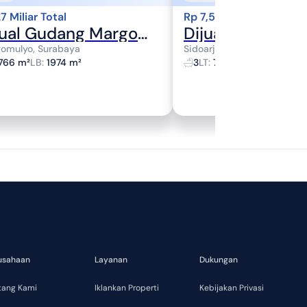
7 Miliar Total
Rp 7,5 Miliar Total
Dijual Gudang Margomulyo Permai Row Jalan 3-4 Kontainer Sisipan
omulyo, Surabaya
Sidoarjo, Sidoarjo
766 m²
LB
:
1974 m²
3
LT
:
734 m²
LB
:
362 m²
usahaan
Layanan
Dukungan
tang Kami
Iklankan Properti
Kebijakan Privasi