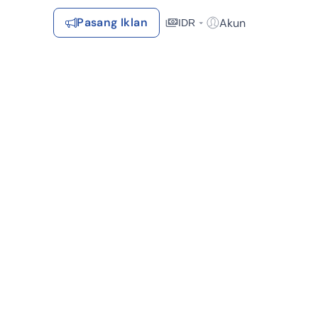
Pasang Iklan
Akun
IDR
Login / Register
Rekomendasi
Tersimpan
Daftar Properti Favorit, Hasil Pencarian, Hasil Simulasi, Artikel
Terakhir Dilihat
Properti yang dilihat sebelumnya
Kontak Rumah123
Syarat &
Hubungi
Kirim
Ketentuan
Rumah123
Feedback
Pengiklan