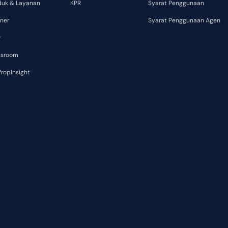
duk & Layanan
KPR
Syarat Penggunaan
ner
Syarat Penggunaan Agen
r
ssroom
ropInsight