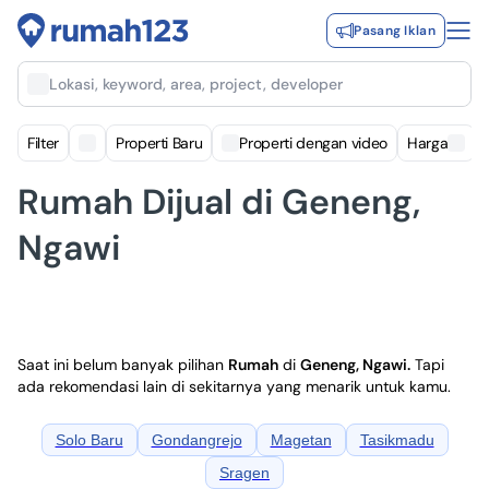
Pasang Iklan
Lokasi, keyword, area, project, developer
Filter
Properti Baru
Properti dengan video
Harga
Rumah Dijual di Geneng,
Ngawi
Saat ini belum banyak pilihan
Rumah
di
Geneng, Ngawi
.
Tapi
ada rekomendasi lain di sekitarnya yang menarik untuk kamu.
Solo Baru
Gondangrejo
Magetan
Tasikmadu
Sragen