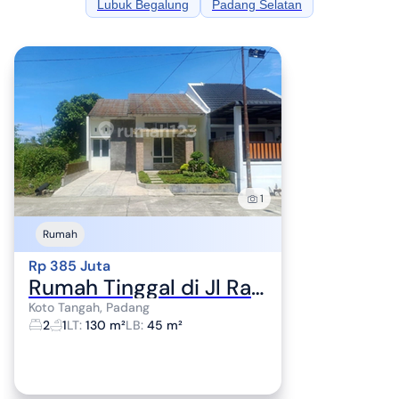
Lubuk Begalung
Padang Selatan
1
Rumah
Rp 385 Juta
Rumah Tinggal di Jl Raya Air Dingin/ Jl Ahmad Khatib Perumahan Green Kartika Residence Blok A 2-3
Koto Tangah, Padang
2
1
LT
:
130 m²
LB
:
45 m²