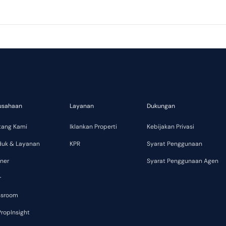
usahaan
Layanan
Dukungan
tang Kami
Iklankan Properti
Kebijakan Privasi
duk & Layanan
KPR
Syarat Penggunaan
ner
Syarat Penggunaan Agen
r
ssroom
ropInsight