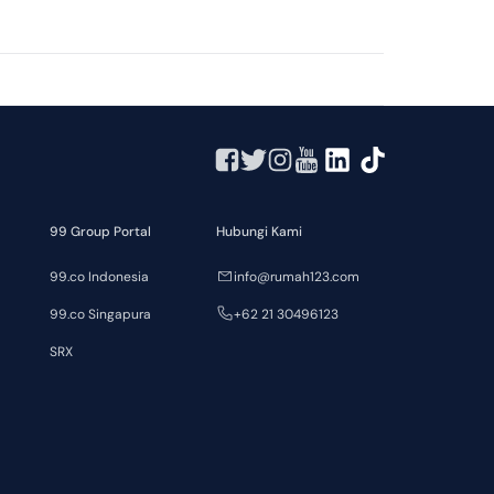
99 Group Portal
Hubungi Kami
99.co Indonesia
info@rumah123.com
99.co Singapura
+62 21 30496123
SRX