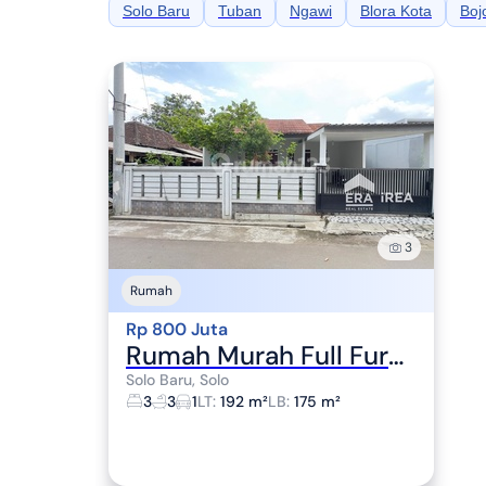
Solo Baru
Tuban
Ngawi
Blora Kota
Boj
3
Rumah
Rp 800 Juta
Rumah Murah Full Furnished Dekat Pasar Telukan Solo Baru
Solo Baru, Solo
3
3
1
LT
:
192 m²
LB
:
175 m²