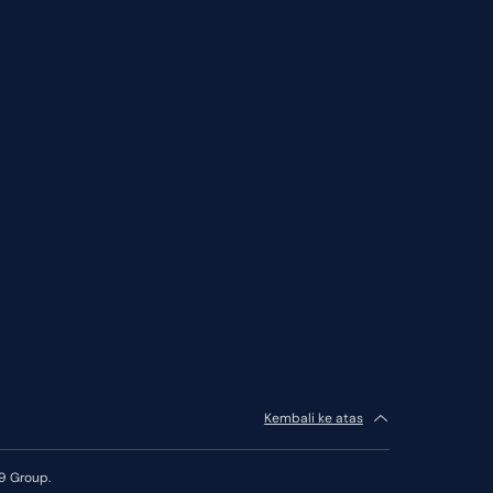
Kembali ke atas
9 Group.