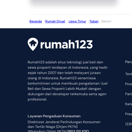
Beranda
/
Rumah Dijual
/
Jawa Timur
/
Tuban
/
Senori
Per
Rumah123 adalah situs teknologi jual beli dan
sewa properti terdepan di Indonesia, yang hadir
sejak tahun 2007 dan telah melayani jutaan
Ten
orang di Indonesia. Rumah123 senantiasa
berkomitmen untuk membuat pengalaman 'Jual
Pro
Beli dan Sewa Properti Lebih Mudah' dengan
dukungan dari developer terkemuka serta agen
Part
profesional.
Kari
Pre
Layanan Pengaduan Konsumen
Direktorat Jenderal Perlindungan Konsumen
123P
dan Tertib Niaga (Ditjen PKTN)
WhatsApp Ditjen PKTN
0853 1111 1010