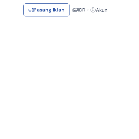
Pasang Iklan
Akun
IDR
Login / Register
Rekomendasi
Tersimpan
Daftar Properti Favorit, Hasil Pencarian, Hasil Simulasi, Artikel
Terakhir Dilihat
Properti yang dilihat sebelumnya
Kontak Rumah123
Syarat &
Hubungi
Kirim
Ketentuan
Rumah123
Feedback
Pengiklan