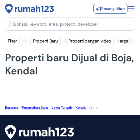
Pasang Iklan
Lokasi, keyword, area, project, developer
Filter
Properti Baru
Properti dengan video
Harga
Properti baru Dijual di Boja,
Kendal
Beranda
/
Perumahan Baru
/
Jawa Tengah
/
Kendal
/
Boja