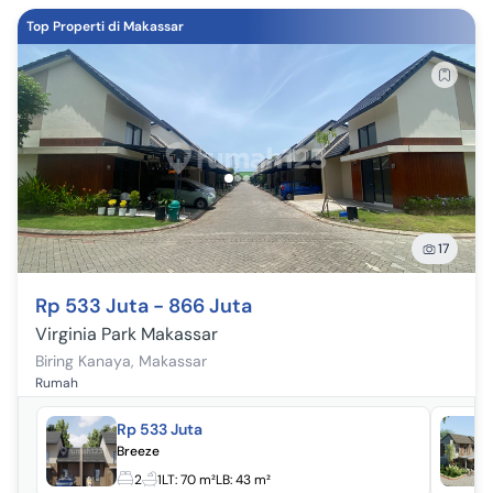
Top Properti di Makassar
17
Rp 533 Juta - 866 Juta
Virginia Park Makassar
Biring Kanaya
,
Makassar
Rumah
Rp 533 Juta
Breeze
2
1
LT:
70 m²
LB:
43 m²