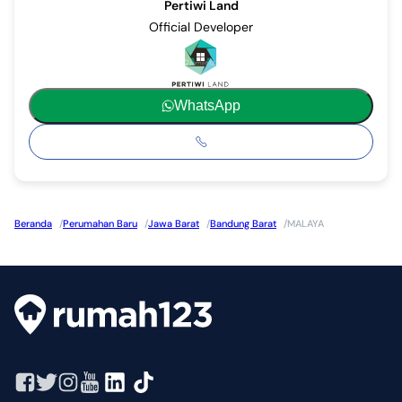
Pertiwi Land
Official Developer
WhatsApp
Beranda
/
Perumahan Baru
/
Jawa Barat
/
Bandung Barat
/
MALAYA