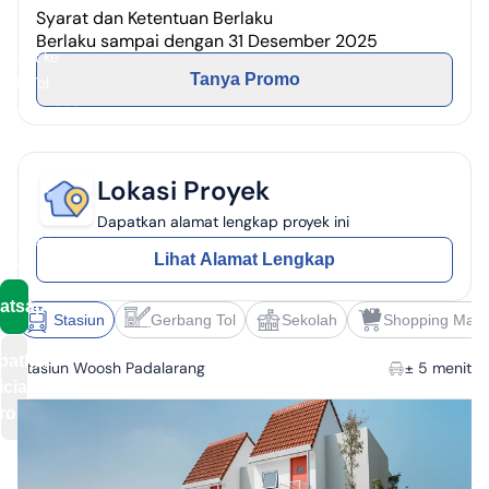
Padalarang
Syarat dan Ketentuan Berlaku
✓
± 8
Berlaku sampai dengan 31 Desember 2025
menit ke
Tanya Promo
Exit Tol
Padalarang
✓
± 5
menit
Lokasi Proyek
ke BCA,
BRI,
Dapatkan alamat lengkap proyek ini
Mandiri,
Lihat Alamat Lengkap
CIMB
atsapp
Stasiun
Gerbang Tol
Sekolah
Shopping Mall
patkan
Stasiun Woosh Padalarang
± 5 menit
icial E-
rosur