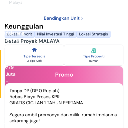
Agustus
Malaya
2026
MALAYA
Bandingkan Unit
Developer:
Pertiwi
Keunggulan
Land
Padalarang,
Lokasi Favorit
Nilai Investasi Tinggi
Lokasi Strategis
Bandung
Detail Proyek MALAYA
Barat
Harga
Tipe Tersedia
Tipe Properti
Rp
3 Tipe Unit
Rumah
779
Promo
Juta
-
992
Tanpa DP (DP 0 Rupiah)
Juta
Bebas Biaya Proses KPR
✓
± 5
GRATIS CICILAN 1 TAHUN PERTAMA
menit ke
Segera ambil promonya dan miliki rumah impianmu
Stasiun
sekarang juga!
Woosh