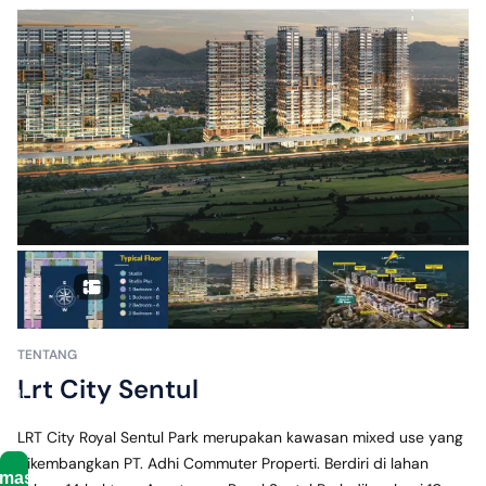
✓
± 10
menit ke
Gerbang
Tol
Sentul 3
✓
± 15
menit ke
SMA
Gemilang
Yasifa
✓
± 15
menit
ke
Rumah
TENTANG
Sakit
Lrt City Sentul
EMC
Sentul
LRT City Royal Sentul Park merupakan kawasan mixed use yang 
dikembangkan PT. Adhi Commuter Properti. Berdiri di lahan 
rmasikan