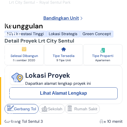
11
Lrt City Sentul - Royal Sentul Park
Juni
2026
Lrt
Bandingkan Unit
City
Keunggulan
Sentul
Nilai Investasi Tinggi
Lokasi Strategis
Green Concept
Detail Proyek Lrt City Sentul
PT
Adhi
Commuter
Properti
Selesai Dibangun
Tipe Tersedia
Tipe Properti
Babakan
Desember 2020
9 Tipe Unit
Apartemen
Madang,
Bogor
Lokasi Proyek
Harga
Dapatkan alamat lengkap proyek ini
Rp
Lihat Alamat Lengkap
428
Juta
-
Gerbang Tol
Sekolah
Rumah Sakit
1,13
Miliar
Gerbang Tol Sentul 3
± 10 menit