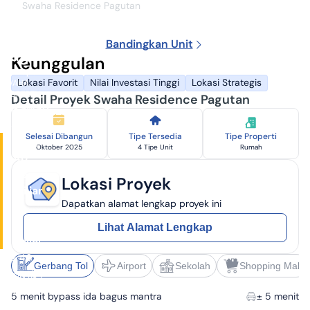
Swaha Residence Pagutan
Swaha
Residence
Bandingkan Unit
Pagutan
Keunggulan
Developer:
Lokasi Favorit
Nilai Investasi Tinggi
Lokasi Strategis
SWAHA
PROPERTY
Detail Proyek Swaha Residence Pagutan
Sukawati,
Gianyar
Selesai Dibangun
Tipe Tersedia
Tipe Properti
Harga
Oktober 2025
4 Tipe Unit
Rumah
Rp
1,6
Lokasi Proyek
Miliar
Dapatkan alamat lengkap proyek ini
-
2,5
Lihat Alamat Lengkap
Miliar
✓
± 40
Gerbang Tol
Airport
Sekolah
Shopping Mall
menit ke I
Gusti
5 menit bypass ida bagus mantra
± 5 menit
Ngurah Rai