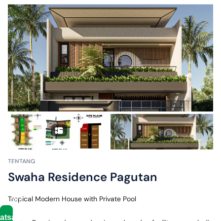
International
Airport
✓
± 5
menit
ke
Cening
bagus
ATM
center
✓
± 5
menit
ke 5
menit
TENTANG
bypass
Swaha Residence Pagutan
ida
bagus
Tropical Modern House with Private Pool
mantra
atsapp