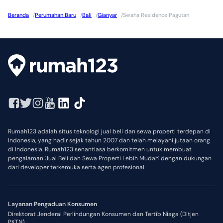
- Bisa KPR
Beranda
/
Perumahan Baru
/
Bali
/
Gianyar
/
Swaha Residence Pagutan
 Note :
- Tanpa Uang Tanda Jadi (UTJ)
- Down Payment (DP)
- Pebayaran bisa cash/credit-KPR
Jangan lewatkan kesempatan emas memiliki hunian eksklusif 
idaman di Swaha Villa, Bali – nyaman, mewah, dan bernilai 
investasi tinggi.
Rumah123 adalah situs teknologi jual beli dan sewa properti terdepan di
Ini adalah informasi umum bagi konsumen. Dan bagi developer 
Indonesia, yang hadir sejak tahun 2007 dan telah melayani jutaan orang
di Indonesia. Rumah123 senantiasa berkomitmen untuk membuat
yang ingin update info terbaru untuk project ini atau ingin 
pengalaman 'Jual Beli dan Sewa Properti Lebih Mudah' dengan dukungan
mendapat data enquiry, bisa kontak nomor yang tertera.
dari developer terkemuka serta agen profesional.
Layanan Pengaduan Konsumen
Direktorat Jenderal Perlindungan Konsumen dan Tertib Niaga (Ditjen
PKTN)