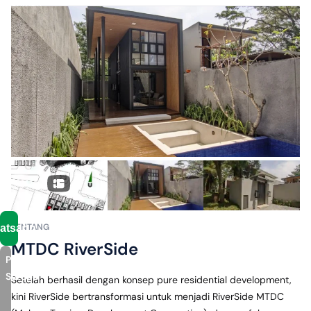
Rachman
Saleh
✓
± 20
menit ke
Tol
Singosari
✓
± 10
menit ke
Bandara
Abdul
Rachman
Saleh
Malang
TENTANG
atsapp
MTDC RiverSide
Proyek
Serupa
Setelah berhasil dengan konsep pure residential development, 
kini RiverSide bertransformasi untuk menjadi RiverSide MTDC 
Official Developer