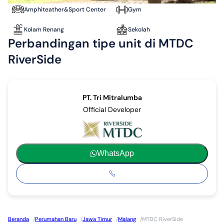
Amphiteather&Sport Center
Gym
Kolam Renang
Sekolah
Perbandingan tipe unit di MTDC
RiverSide
PT. Tri Mitralumba
Official Developer
WhatsApp
Beranda
/
Perumahan Baru
/
Jawa Timur
/
Malang
/
MTDC RiverSide