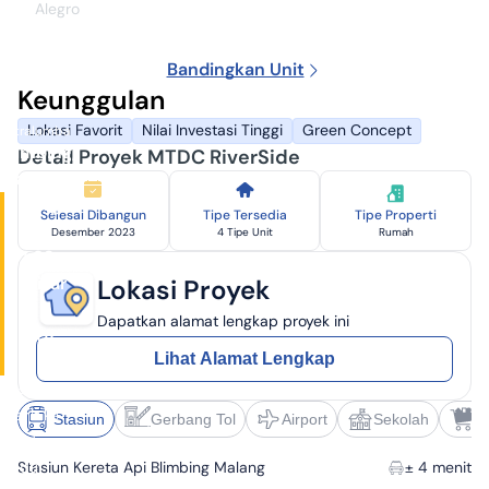
Alegro
MTDC
RiverSide
Bandingkan Unit
Developer:
Keunggulan
PT.
Tri
Lokasi Favorit
Nilai Investasi Tinggi
Green Concept
Mitralumba
Blimbing,
Detail Proyek MTDC RiverSide
Malang
Harga
Selesai Dibangun
Tipe Tersedia
Tipe Properti
Rp
Desember 2023
4 Tipe Unit
Rumah
1,93
Miliar
Lokasi Proyek
-
Dapatkan alamat lengkap proyek ini
2,01
Lihat Alamat Lengkap
Miliar
✓
± 30
menit ke
Stasiun
Gerbang Tol
Airport
Sekolah
S
Bandara
Abdul
Stasiun Kereta Api Blimbing Malang
± 4 menit