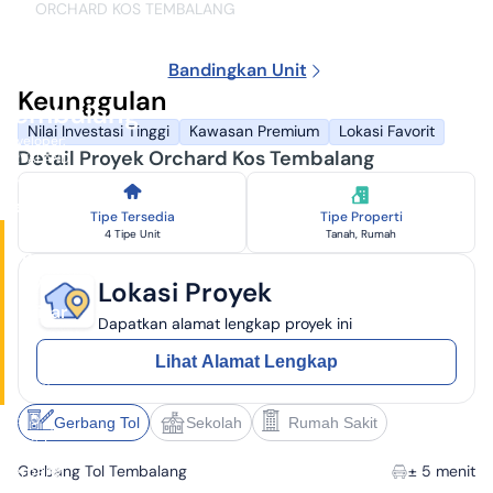
Agustus
ORCHARD KOS TEMBALANG
2026
Orchard
Bandingkan Unit
Kos
Keunggulan
Tembalang
Nilai Investasi Tinggi
Kawasan Premium
Lokasi Favorit
Developer:
Detail Proyek Orchard Kos Tembalang
NIRVALAND
Tembalang,
Semarang
Tipe Tersedia
Tipe Properti
Harga
4 Tipe Unit
Tanah, Rumah
Rp
1,7
Lokasi Proyek
Miliar
Dapatkan alamat lengkap proyek ini
-
Lihat Alamat Lengkap
5,9
Miliar
✓
± 5
Gerbang Tol
Sekolah
Rumah Sakit
menit ke
Gerbang
Gerbang Tol Tembalang
± 5 menit