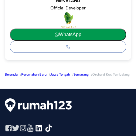
NIRVALAND
Official Developer
WhatsApp
Beranda
/
Perumahan Baru
/
Jawa Tengah
/
Semarang
/
Orchard Kos Tembalang