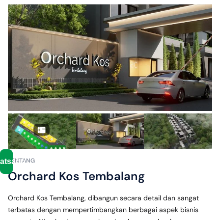
Tol
Tembalang
✓
± 5
menit ke
Rumah
Sakit
Nasional
Diponegoro
✓
± 5
menit ke
Universitas
Diponegoro
Tembalang
TENTANG
atsapp
Orchard Kos Tembalang
Orchard Kos Tembalang, dibangun secara detail dan sangat 
terbatas dengan mempertimbangkan berbagai aspek bisnis 