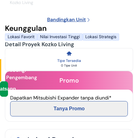
Kozko Living
Kozko
Living
Bandingkan Unit
Developer:
Keunggulan
PT.
Pusaka
Lokasi Favorit
Nilai Investasi Tinggi
Lokasi Strategis
Mas
Persada
Detail Proyek Kozko Living
Jatinangor,
Sumedang
Tipe Tersedia
Harga
0 Tipe Unit
Hubungi
Pengembang
Promo
atsapp
Dapatkan Mitsubishi Expander tanpa diundi*
Tanya Promo