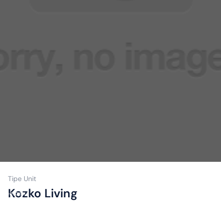
Tipe Unit
Terakhir
Kozko Living
diperbarui
25
Juni
2020