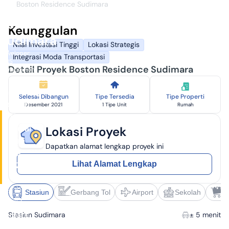
Boston Residence Sudimara
Boston
Residence
Keunggulan
Sudimara
Nilai Investasi Tinggi
Lokasi Strategis
Developer:
Integrasi Moda Transportasi
MDS
Detail Proyek Boston Residence Sudimara
Corporation
Ciputat,
Tangerang
Selesai Dibangun
Tipe Tersedia
Tipe Properti
Selatan
Desember 2021
1 Tipe Unit
Rumah
Harga
Mulai
Lokasi Proyek
dari
Dapatkan alamat lengkap proyek ini
Rp
Lihat Alamat Lengkap
677
Juta
✓
± 10
Stasiun
Gerbang Tol
Airport
Sekolah
S
menit ke
Gerbang
Stasiun Sudimara
± 5 menit
tol