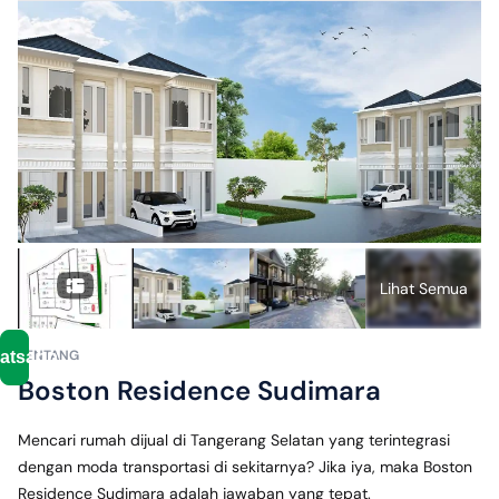
Serpong
1
✓
± 5
menit ke
Stasiun
Sudimara
✓
± 120
menit ke
Soekarno-
Hatta
Lihat Semua
International
Airport
TENTANG
atsapp
Boston Residence Sudimara
Mencari rumah dijual di Tangerang Selatan yang terintegrasi 
dengan moda transportasi di sekitarnya? Jika iya, maka Boston 
Residence Sudimara adalah jawaban yang tepat.