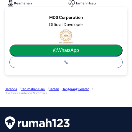
perumahan serupa di Tangerang Selatan lewat Grand Ciputat 
Keamanan
Taman Hijau
Residence.
MDS Corporation
Ini adalah informasi umum bagi konsumen. Developer yang ingin 
Official Developer
update data properti atau mendapat data enquiry, bisa kontak 
ke 0811825xxxx.
WhatsApp
Beranda
/
Perumahan Baru
/
Banten
/
Tangerang Selatan
/
Boston Residence Sudimara