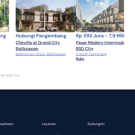
nak perusahaannya, yakni PT Duta Pertiwi, PT Bumi Serpong
diri menjadi salah satu pengembang terbaik, Sinar Mas Land
isalnya, perusahaan ini pernah menyabet penghargaan di
sia Pacific Property Awards.
ang
Hubungi Pengembang
Rp 393 Juta - 7,9 Miliar
Cheville at Grand City
Pasar Modern Intermoda -
Balikpapan
BSD City
Balikpapan Utara, Balikpapan
Cisauk, Tangerang
Ruko
oft, BSD City
usahaan
Layanan
Dukungan