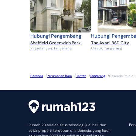
itu di Indonesia, perusahaan ini beroperasi melalui a
Damai dan PT Puradelta Lestari. Sebagai pembuktian 
telah meraih banyak penghargaan. Pada 2018-2020 m
ajang IDC Smart Cities Awards, BCI Asia Awards dan A
Hubungi Pengembang
Hubungi Pengemb
Sheffield Greenwich Park
The Avani BSD City
Pagedangan, Tangerang
Cisauk, Tangerang
Beranda
/
Perumahan Baru
/
Banten
/
Tangerang
/
Cascade Studio L
Per
Rumah123 adalah situs teknologi jual beli dan
sewa properti terdepan di Indonesia, yang hadir