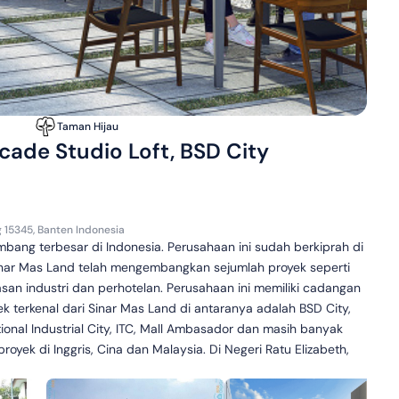
Taman Hijau
cade Studio Loft, BSD City
g 15345, Banten Indonesia
ang terbesar di Indonesia. Perusahaan ini sudah berkiprah di
, Sinar Mas Land telah mengembangkan sejumlah proyek seperti
san industri dan perhotelan. Perusahaan ini memiliki cadangan
ek terkenal dari Sinar Mas Land di antaranya adalah BSD City,
ional Industrial City, ITC, Mall Ambasador dan masih banyak
 proyek di Inggris, Cina dan Malaysia. Di Negeri Ratu Elizabeth,
ran Warwick House, gedung perkantoran Alphabeta dan gedung
r Mas Land sudah terdaftar di Bursa Efek Singapura. Sementara