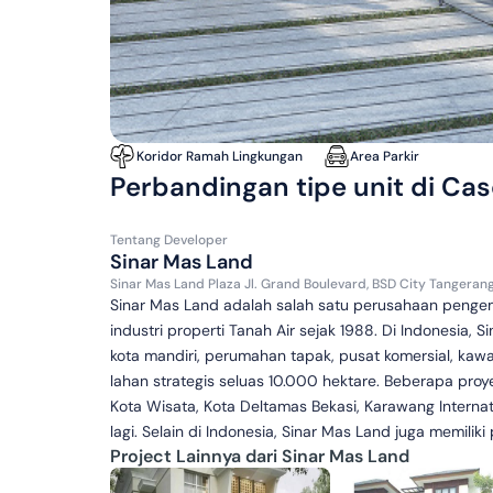
Koridor Ramah Lingkungan
Area Parkir
Perbandingan tipe unit di Cas
Tentang
Developer
Sinar Mas Land
Sinar Mas Land Plaza Jl. Grand Boulevard, BSD City Tangeran
Sinar Mas Land adalah salah satu perusahaan pengemb
industri properti Tanah Air sejak 1988. Di Indonesia
kota mandiri, perumahan tapak, pusat komersial, kawa
lahan strategis seluas 10.000 hektare. Beberapa proy
Kota Wisata, Kota Deltamas Bekasi, Karawang Internat
lagi. Selain di Indonesia, Sinar Mas Land juga memiliki
Project Lainnya dari Sinar Mas Land
Sinar Mas Land telah mengakuisisi gedung perkanto
perkantoran 33 Horseferry Road di London. Kini, Sina