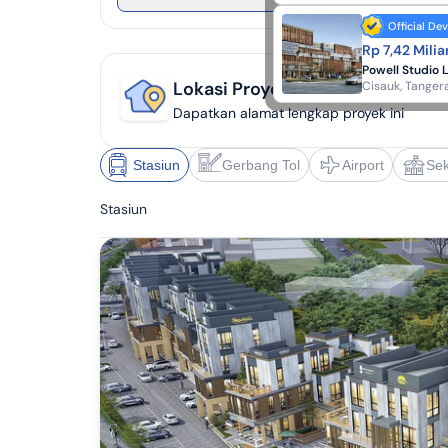
Official De
Rp 7,42 Miliar
Powell Studio 
Lokasi Proyek
Cisauk
,
Tanger
Dapatkan alamat lengkap proyek ini
Stasiun
Gerbang Tol
Airport
Sek
Stasiun