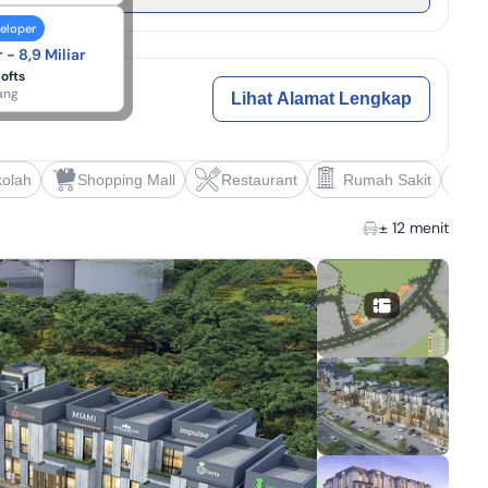
veloper
 - 8,9 Miliar
Lofts
ang
Lihat Alamat Lengkap
olah
Shopping Mall
Restaurant
Rumah Sakit
S
± 12 menit