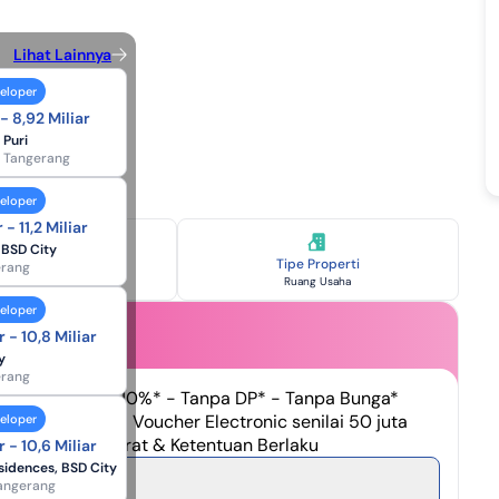
Lihat Lainnya
veloper
ingkan Unit
 - 8,92 Miliar
 Puri
Tangerang
remium
City
veloper
 - 11,2 Miliar
t BSD City
ipe Tersedia
Tipe Properti
erang
3 Tipe Unit
Ruang Usaha
veloper
r - 10,8 Miliar
y
erang
Diskon langsung 10%* - Tanpa DP* - Tanpa Bunga*
han promo: - Voucher Electronic senilai 50 juta
veloper
adiah Lift* *Syarat & Ketentuan Berlaku
r - 10,6 Miliar
sidences, BSD City
nya Promo
angerang