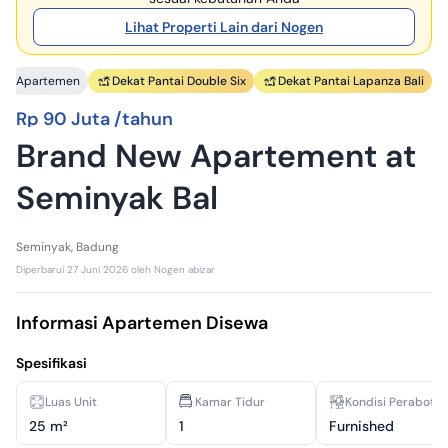
Lihat Properti Lain dari Nogen
Apartemen
Dekat Pantai Double Six
Dekat Pantai Lapanza Bali
Rp 90 Juta /tahun
Brand New Apartement at
Seminyak Bal
Seminyak, Badung
Diperbarui
27 Juni 2026
oleh
Nogen abizar
Informasi Apartemen Disewa
Spesifikasi
Luas Unit
Kamar Tidur
Kondisi Perabota
25 m²
1
Furnished