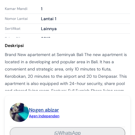
1
Kamar Mandi
Lantai 1
Nomor Lantai
Lainnya
Sertifikat
2018
Tahun Dibangun
Deskripsi
Baru
Kondisi Properti
Brand New apartement at Seminyak Bali The new apartment is 
Apartemen
Tipe Properti
located in a developing and popular area in Bali. It has a 
Tersewa
Tipe Iklan
convenient and strategic area, only 10 minutes to Kuta, 
Kerobokan, 20 minutes to the airport and 20 to Denpasar. This 
apr1809856
ID Iklan
apartment is also equipped with 24-hour security, share pool 
and shared living room. Feature: Full Furnish Share living room 
Share pool 24 hour security Rent Price IDR 90.000.000/year
Nogen abizar
Agen Independen
WhatsApp