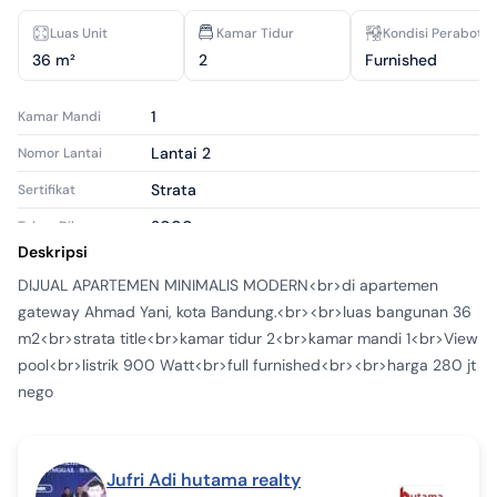
Luas Unit
Kamar Tidur
Kondisi Perabota
36 m²
2
Furnished
1
Kamar Mandi
Lantai 2
Nomor Lantai
Strata
Sertifikat
2000
Tahun Dibangun
Deskripsi
Apartemen
Tipe Properti
DIJUAL APARTEMEN MINIMALIS MODERN<br>di apartemen 
Terjual
Tipe Iklan
gateway Ahmad Yani, kota Bandung.<br><br>luas bangunan 36 
aps1723091
ID Iklan
m2<br>strata title<br>kamar tidur 2<br>kamar mandi 1<br>View 
pool<br>listrik 900 Watt<br>full furnished<br><br>harga 280 jt 
nego
Jufri Adi hutama realty