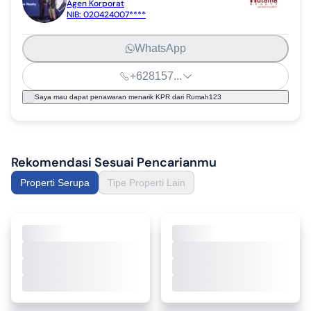
Agen Korporat
NIB:
020424007****
WhatsApp
+628157...
Saya mau dapat penawaran menarik KPR dari Rumah123
Rekomendasi Sesuai Pencarianmu
Properti Serupa
Tipe Properti Lain