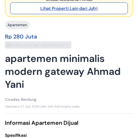
Lihat Properti Lain dari Jufri
Apartemen
Rp 280 Juta
Cicilan mulai Rp 1 Jutaan/bulan
apartemen minimalis
modern gateway Ahmad
Yani
Cicadas, Bandung
Diperbarui
27 Juni 2026
oleh
Jufri Adi hutama realty
Informasi Apartemen Dijual
Spesifikasi