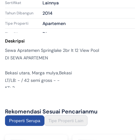
Lainnya
Sertifikat
2014
Tahun Dibangun
Apartemen
Tipe Properti
Disewa
Tipe Iklan
Deskripsi
apr2026412
ID Iklan
Sewa Apratemen Springlake 2br lt 12 View Pool

DI SEWA APARTEMEN

Bekasi utara, Marga mulya,Bekasi

LT/LB: - / 42 semi gross - -

KT: 2

KM: 1

Tingkat: -

Hadap: Utara

Rekomendasi Sesuai Pencarianmu
Listrik: 2200 watt

Properti Serupa
Tipe Properti Lain
Ruang Tamu, Ruang Makan, Dapur Basah, Keamanan 24 Jam, 
Kolam Renang, Dekat Sekolah, Dekat Rumah Sakit, Dekat Jalan 