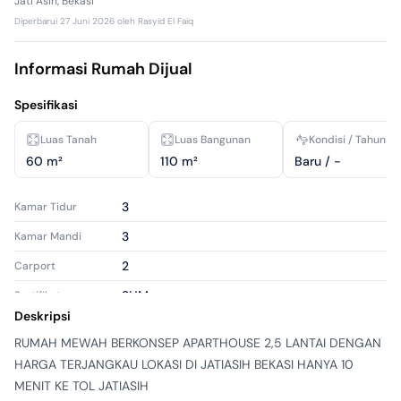
Jati Asih, Bekasi
Diperbarui
27 Juni 2026
oleh
Rasyid El Faiq
Informasi Rumah Dijual
Spesifikasi
Luas Tanah
Luas Bangunan
Kondisi / Tahun R
60 m²
110 m²
Baru / -
3
Kamar Tidur
3
Kamar Mandi
2
Carport
SHM
Sertifikat
Deskripsi
2200 Watt
Daya Listrik
RUMAH MEWAH BERKONSEP APARTHOUSE 2,5 LANTAI DENGAN 
Kamar Tidur
1
HARGA TERJANGKAU LOKASI DI JATIASIH BEKASI HANYA 10 
Pembantu
MENIT KE TOL JATIASIH

Kamar Mandi
1