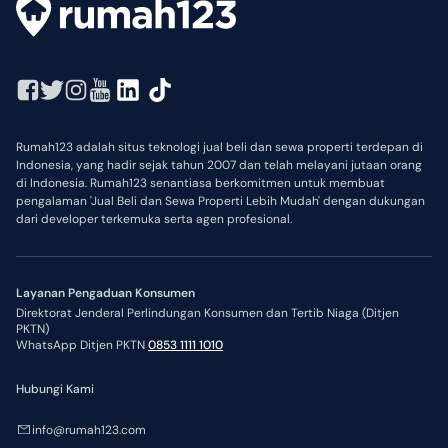
Pizza Hut Holland Bakery Hokben McD KFC dll

Sekolah Negeri dan Swasta
Rumah123 adalah situs teknologi jual beli dan sewa properti terdepan di
Indonesia, yang hadir sejak tahun 2007 dan telah melayani jutaan orang
di Indonesia. Rumah123 senantiasa berkomitmen untuk membuat
pengalaman 'Jual Beli dan Sewa Properti Lebih Mudah' dengan dukungan
dari developer terkemuka serta agen profesional.
Layanan Pengaduan Konsumen
Direktorat Jenderal Perlindungan Konsumen dan Tertib Niaga (Ditjen
PKTN)
WhatsApp Ditjen PKTN
0853 1111 1010
Hubungi Kami
info@rumah123.com