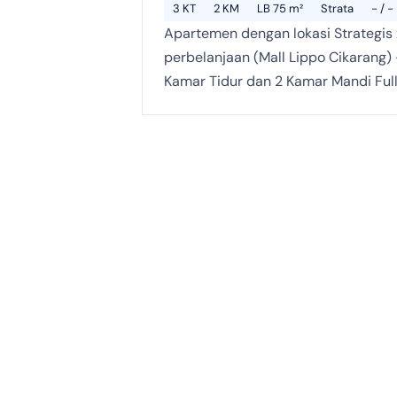
3 KT
2 KM
LB 75 m²
Strata
- / -
Apartemen dengan lokasi Strategis :
perbelanjaan (Mall Lippo Cikarang
Kamar Tidur dan 2 Kamar Mandi Ful