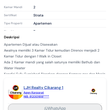
2
Kamar Mandi
Strata
Sertifikat
Apartemen
Tipe Properti
Tersewa
Tipe Iklan
Deskripsi
apr1692510
ID Iklan
Apartemen Dijual atau Disewakan 

Awalnya memiliki 3 Kamar Tidur kemudian Direnov menjadi 2 
Kamar Tidur dengan 1 Walk in Closet

Ada 2 Kamar mandi yang salah satunya memiliki Bathub dan 
Water Heater

Kondisi Fully Furnished *lengkap dengan Kompor gas dan Mesin 
Cuci

Luas bangunan 79 m2 

LJH Realty Cikarang 1
Agen Korporat
NIB:
812001818****
LokaSI Strategis 

Akses Tol Cibatu

WhatsApp
Dekat Pusat Perbelanjaan 
