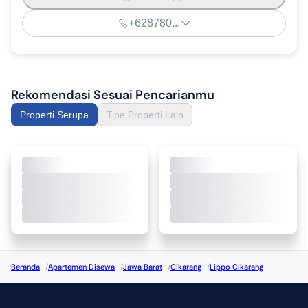
Dekat Rumah Sakit

+628780...
Merupakan kawasan bisnis

Disewakan dengan harga Rp 126 Jt/Th 

atau Dijual dengan Harga Rp 1 M - Nego

Rekomendasi Sesuai Pencarianmu
- Nanang
Properti Serupa
Tipe Properti Lain
Beranda
/
Apartemen Disewa
/
Jawa Barat
/
Cikarang
/
Lippo Cikarang