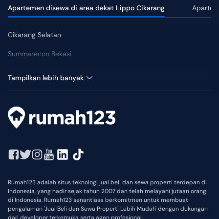
Apartemen disewa di area dekat Lippo Cikarang
Apartem
Cikarang Selatan
Summarecon Bekasi
Cikarang
Tampilkan lebih banyak
Rumah123 adalah situs teknologi jual beli dan sewa properti terdepan di
Indonesia, yang hadir sejak tahun 2007 dan telah melayani jutaan orang
di Indonesia. Rumah123 senantiasa berkomitmen untuk membuat
pengalaman 'Jual Beli dan Sewa Properti Lebih Mudah' dengan dukungan
dari developer terkemuka serta agen profesional.