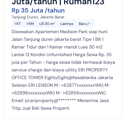
Juta/tahun | Rumah123
Rp 35 Juta /tahun
Tanjung Duren, Jakarta Barat
1 KT
1 KM
LB 30 m²
Lainnya
Baru / -
Disewakan Apartemen Madison Park siap huni
Jalan Tanjung duren jakarta barat Tipe 1 BR 1
Kamar Tidur dan 1 Kamar mandi Luas 30 m2
Lantai 12 Kondisi Unfurnished Harga Sewa Rp. 35
juta per Tahun - harga sewa tidak termasuk biaya
service charge dan biaya utility ERI PROPERTY
OFFICE TOWER EightyEight@Kasablanka Jakarta
Selatan ERI LENSON M : +62877xxxxxxxxWA) M :
+62896xxxxxxxxWA) M : +62858xxxxxxxxWA)
Email: pt.eriproperty@******** Menerima Jasa
Titip Jual Beli Sewa Properti