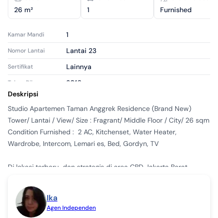
26 m²
1
Furnished
1
Kamar Mandi
Lantai 23
Nomor Lantai
Lainnya
Sertifikat
2018
Tahun Dibangun
Deskripsi
Baru
Kondisi Properti
Studio Apartemen Taman Anggrek Residence (Brand New)

Apartemen
Tipe Properti
Tower/ Lantai / View/ Size : Fragrant/ Middle Floor / City/ 26 sqm

Tersewa
Tipe Iklan
Condition Furnished :  2 AC, Kitchenset, Water Heater, 
Wardrobe, Intercom, Lemari es, Bed, Gordyn, TV

apr1958905
ID Iklan
Di lokasi terbaru  dan strategis di area CBD Jakarta Barat 
bersebelahan dengan Taman Anggrek Mall, Mempunyai direct 
access (skybridge) ke Mall Taman Anggrek. Dekat dengan 
Ika
Central Park, Neo Soho, Citraland Mall, Univ Trisakti, UNTAR, 
Agen Independen
BINUS,Podomoro Univ, UKRIDA, SMAK Penabur 1, Rumah sakit 