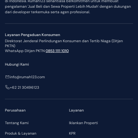
di Indonesia. Rumah123 senantiasa berkomitmen untuk membuat
pengalaman 'Jual Beli dan Sewa Properti Lebih Mudah' dengan dukungan
dari developer terkemuka serta agen profesional.
Layanan Pengaduan Konsumen
Direktorat Jenderal Perlindungan Konsumen dan Tertib Niaga (Ditjen
PKTN)
WhatsApp Ditjen PKTN
0853 1111 1010
Hubungi Kami
info@rumah123.com
+62 21 30496123
Perusahaan
Layanan
Tentang Kami
Iklankan Properti
Produk & Layanan
KPR