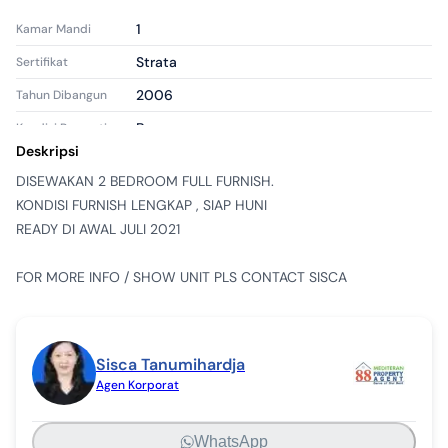
1
Kamar Mandi
Strata
Sertifikat
2006
Tahun Dibangun
Bagus
Kondisi Properti
Deskripsi
Apartemen
Tipe Properti
DISEWAKAN 2 BEDROOM FULL FURNISH.

Tersewa
Tipe Iklan
KONDISI FURNISH LENGKAP , SIAP HUNI 

apr2453674
ID Iklan
READY DI AWAL JULI 2021

FOR MORE INFO / SHOW UNIT PLS CONTACT SISCA
Sisca Tanumihardja
Agen Korporat
WhatsApp