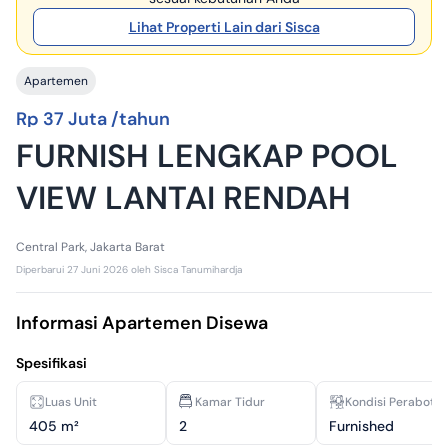
Lihat Properti Lain dari Sisca
Apartemen
Rp 37 Juta /tahun
FURNISH LENGKAP POOL
VIEW LANTAI RENDAH
Central Park, Jakarta Barat
Diperbarui
27 Juni 2026
oleh
Sisca Tanumihardja
Informasi Apartemen Disewa
Spesifikasi
Luas Unit
Kamar Tidur
Kondisi Perabota
405 m²
2
Furnished