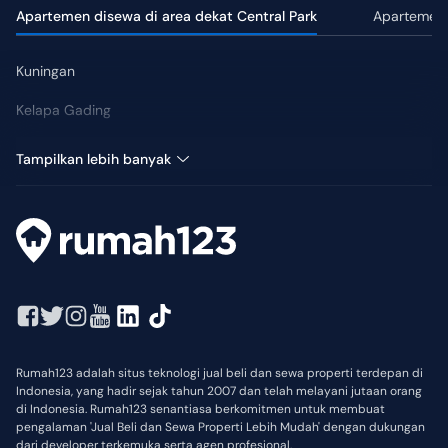
Apartemen disewa di area dekat Central Park
Apartemen 
Kuningan
Kelapa Gading
Pluit
Tampilkan lebih banyak
Rumah123 adalah situs teknologi jual beli dan sewa properti terdepan di
Indonesia, yang hadir sejak tahun 2007 dan telah melayani jutaan orang
di Indonesia. Rumah123 senantiasa berkomitmen untuk membuat
pengalaman 'Jual Beli dan Sewa Properti Lebih Mudah' dengan dukungan
dari developer terkemuka serta agen profesional.