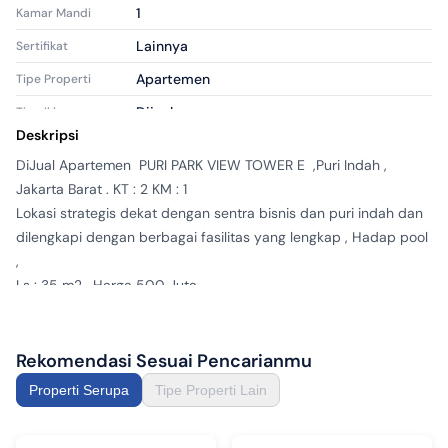
1
Kamar Mandi
Lainnya
Sertifikat
Apartemen
Tipe Properti
Dijual
Tipe Iklan
Deskripsi
aps206668
ID Iklan
DiJual Apartemen  PURI PARK VIEW TOWER E  ,Puri Indah , 
Jakarta Barat . KT : 2 KM : 1 

Lokasi strategis dekat dengan sentra bisnis dan puri indah dan 
dilengkapi dengan berbagai fasilitas yang lengkap , Hadap pool 
, 

Ls : 35 m2 . Harga 500 Juta 
Rekomendasi Sesuai Pencarianmu
Properti Serupa
Tipe Properti Lain