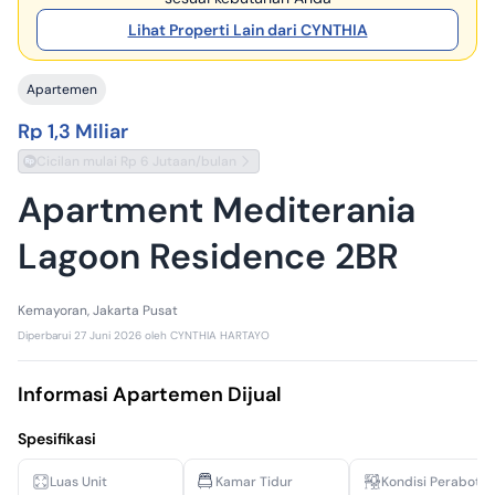
Lihat Properti Lain dari CYNTHIA
Apartemen
Rp 1,3 Miliar
Cicilan mulai Rp 6 Jutaan/bulan
Apartment Mediterania
Lagoon Residence 2BR
Kemayoran, Jakarta Pusat
Diperbarui
27 Juni 2026
oleh
CYNTHIA HARTAYO
Informasi Apartemen Dijual
Spesifikasi
Luas Unit
Kamar Tidur
Kondisi Perabota