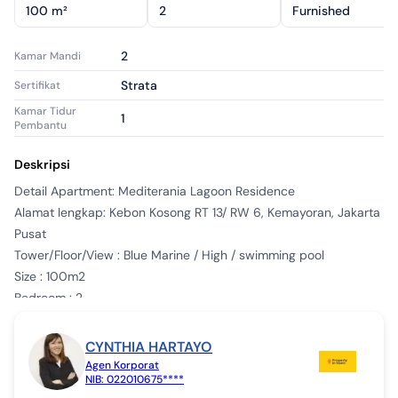
100 m²
2
Furnished
2
Kamar Mandi
Strata
Sertifikat
Kamar Tidur
1
Pembantu
Kamar Mandi
1
Pembantu
Deskripsi
Bagus
Kondisi Properti
Detail Apartment: Mediterania Lagoon Residence

Alamat lengkap: Kebon Kosong RT 13/ RW 6, Kemayoran, Jakarta 
Apartemen
Tipe Properti
Pusat

Terjual
Tipe Iklan
Tower/Floor/View : Blue Marine / High / swimming pool

aps1614769
ID Iklan
Size : 100m2

Bedroom : 2

Bathroom : 2

Maid Room : 1

CYNTHIA HARTAYO
Maid Bathroom: 1

Agen Korporat
NIB:
022010675****
Carpark: available
