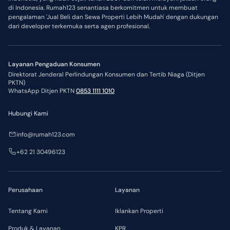
di Indonesia. Rumah123 senantiasa berkomitmen untuk membuat
pengalaman 'Jual Beli dan Sewa Properti Lebih Mudah' dengan dukungan
dari developer terkemuka serta agen profesional.
Layanan Pengaduan Konsumen
Direktorat Jenderal Perlindungan Konsumen dan Tertib Niaga (Ditjen
PKTN)
WhatsApp Ditjen PKTN
0853 1111 1010
Hubungi Kami
info@rumah123.com
+62 21 30496123
Perusahaan
Layanan
Tentang Kami
Iklankan Properti
Produk & Layanan
KPR