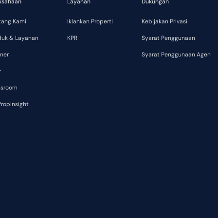
usahaan
Layanan
Dukungan
tang Kami
Iklankan Properti
Kebijakan Privasi
duk & Layanan
KPR
Syarat Penggunaan
ner
Syarat Penggunaan Agen
r
ssroom
ropInsight