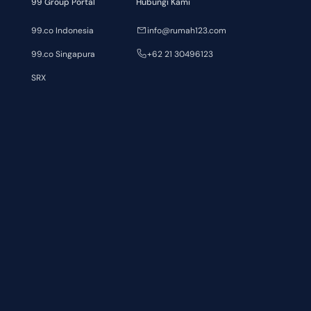
99 Group Portal
Hubungi Kami
99.co Indonesia
info@rumah123.com
99.co Singapura
+62 21 30496123
SRX