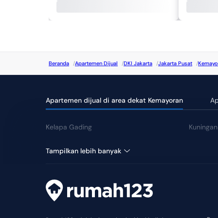
Beranda
/
Apartemen Dijual
/
DKI Jakarta
/
Jakarta Pusat
/
Kemayo
Apartemen dijual di area dekat Kemayoran
Ap
Kelapa Gading
Kuningan
Kebayoran Baru
Pantai I
Tampilkan lebih banyak