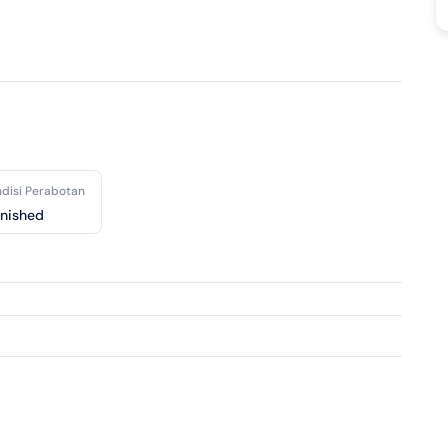
disi Perabotan
rnished