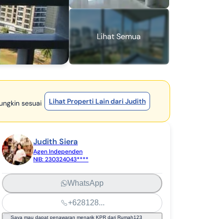
Lihat Semua
Lihat Properti Lain dari Judith
mungkin sesuai
Judith Siera
Agen Independen
NIB:
230324043****
WhatsApp
+628128...
Saya mau dapat penawaran menarik KPR dari Rumah123