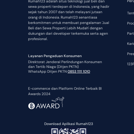
Per
Rumah123 adalah situs teknologi jual beli dan
sewa properti terdepan di Indonesia, yang hadir
sejak tahun 2007 dan telah melayani jutaan
Ten
orang di Indonesia. Rumah123 senantiasa
berkomitmen untuk membuat pengalaman 'Jual
Pro
Beli dan Sewa Properti Lebih Mudah' dengan
dukungan dari developer terkemuka serta agen
Part
profesional.
Kari
Pre
Layanan Pengaduan Konsumen
Direktorat Jenderal Perlindungan Konsumen
123P
dan Tertib Niaga (Ditjen PKTN)
WhatsApp Ditjen PKTN
0853 1111 1010
E-commerce dan Platform Online Terbaik BI
Awards 2024
Download Aplikasi Rumah123