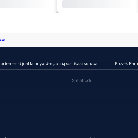
ran
artemen dijual lainnya dengan spesifikasi serupa
Proyek Per
Setiabudi
ndah Kapuk
Kebayoran Lama