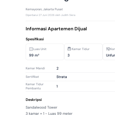
Kemayoran, Jakarta Pusat
Diperbarui
27 Juni 2026
oleh
Judith Siera
Informasi Apartemen Dijual
Spesifikasi
Luas Unit
Kamar Tidur
Kon
99 m²
3
Unfu
2
Kamar Mandi
Strata
Sertifikat
Kamar Tidur
1
Pembantu
Kamar Mandi
1
Pembantu
Deskripsi
2018
Tahun Dibangun
Sandalwood Tower

3 kamar + 1 - Luas 99 meter

Baru
Kondisi Properti