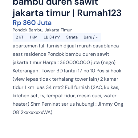
bambu duren sawit
jakarta timur | Rumah123
Rp 360 Juta
Pondok Bambu, Jakarta Timur
2 KT
1 KM
LB 34 m²
Strata
Baru / -
apartemen full furnish dijual murah casablanca
east residence Pondok bambu duren sawit
jakarta timur Harga : 360.000.000 juta (nego)
Keterangan : Tower BD lantai 17 no 10 Posisi hook
(view lepas tidak terhalang tower lain) 2 kamar
tidur 1 km luas 34 mtr2 Full furnish (2AC, kulkas,
kitchen set, tv, tempat tidur, mesin cuci, water
heater) Shm Peminat serius hubungi : Jimmy Ong
0812xxxxxxxxWA)