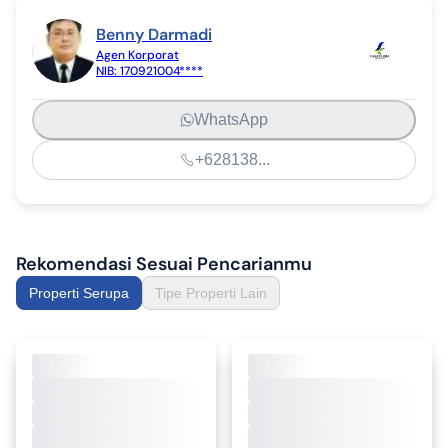
Benny Darmadi
Agen Korporat
NIB:
170921004****
WhatsApp
+628138...
Rekomendasi Sesuai Pencarianmu
Properti Serupa
Tipe Properti Lain