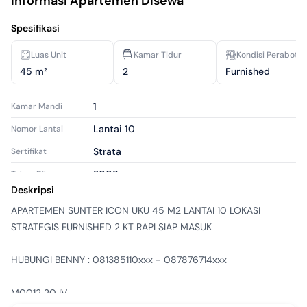
Informasi Apartemen Disewa
Spesifikasi
Luas Unit
Kamar Tidur
Kondisi Perabota
45 m²
2
Furnished
1
Kamar Mandi
Lantai 10
Nomor Lantai
Strata
Sertifikat
2008
Tahun Dibangun
Deskripsi
Bagus
Kondisi Properti
APARTEMEN SUNTER ICON UKU 45 M2 LANTAI 10 LOKASI 
Apartemen
Tipe Properti
STRATEGIS FURNISHED 2 KT RAPI SIAP MASUK

Tersewa
Tipe Iklan
HUBUNGI BENNY : 081385110xxx - 087876714xxx

apr2184475
ID Iklan
M0012 20 IV