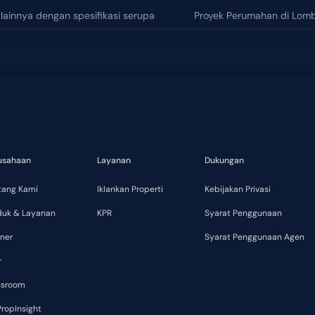
l lainnya dengan spesifikasi serupa
Proyek Perumahan di Lomb
Gerung
usahaan
Layanan
Dukungan
tang Kami
Iklankan Properti
Kebijakan Privasi
duk & Layanan
KPR
Syarat Penggunaan
ner
Syarat Penggunaan Agen
r
ssroom
ropInsight