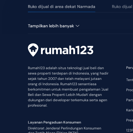
Ruko dijual di area dekat Narmada
Ruko dijua
Praya Tengah
Praya
Tampilkan lebih banyak
Per
Rumah123 adalah situs teknologi jual beli dan
sewa properti terdepan di Indonesia, yang hadir
sejak tahun 2007 dan telah melayani jutaan
Ten
orang di Indonesia. Rumah123 senantiasa
berkomitmen untuk membuat pengalaman 'Jual
Pro
Beli dan Sewa Properti Lebih Mudah' dengan
dukungan dari developer terkemuka serta agen
Part
profesional.
Kari
Pre
Layanan Pengaduan Konsumen
Direktorat Jenderal Perlindungan Konsumen
123P