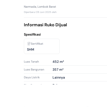
Narmada, Lombok Barat
Diperbarui
09 Juni 2025
oleh
Informasi Ruko Dijual
Spesifikasi
Sertifikat
SHM
452 m²
Luas Tanah
357 m²
Luas Bangunan
Lainnya
Daya Listrik
Ruko
Tipe Properti
Dijual
Tipe Iklan
shs4663208
ID Iklan