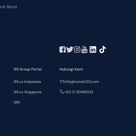
ok Barat
Cakranegara
99 Group Portal
Hubungi Kami
99.co Indonesia
info@rumah123.com
99.co Singapura
+62 21 30496123
SRX