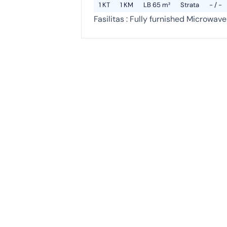
1 KT
1 KM
LB 65 m²
Strata
- / -
Fasilitas : Fully furnished Microwave