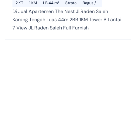
2 KT
1 KM
LB 44 m²
Strata
Bagus / -
Di Jual Apartemen The Nest Jl.Raden Saleh
Karang Tengah Luas 44m 2BR 1KM Tower B Lantai
7 View JL.Raden Saleh Full Furnish