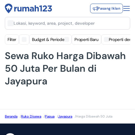
Pasang Iklan
Lokasi, keyword, area, project, developer
Filter
Budget & Periode
Properti Baru
Properti deng
Sewa Ruko Harga Dibawah
50 Juta Per Bulan di
Jayapura
Beranda
/
Ruko Disewa
/
Papua
/
Jayapura
/
Harga Dibawah 50 Juta