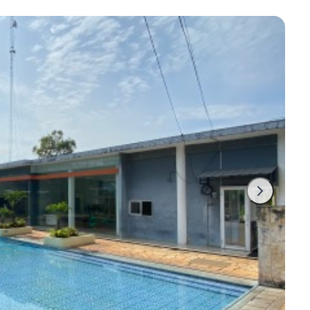
5 Menit ke TOL Nagrak, dan 20 menitan ke LRT Cibubur.