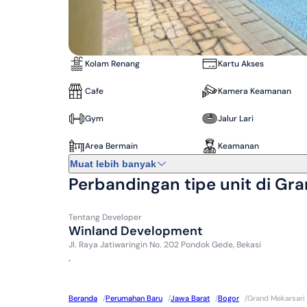
Kolam Renang
Kartu Akses
Cafe
Kamera Keamanan
Gym
Jalur Lari
Area Bermain
Keamanan
Muat lebih banyak
Perbandingan tipe unit di Gr
Tentang
Developer
Winland Development
Jl. Raya Jatiwaringin No. 202 Pondok Gede, Bekasi
.
Beranda
/
Perumahan Baru
/
Jawa Barat
/
Bogor
/
Grand Mekarsari