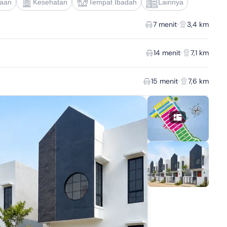
jaan
Kesehatan
Tempat Ibadah
Lainnya
7 menit
3,4 km
14 menit
7,1 km
15 menit
7,6 km