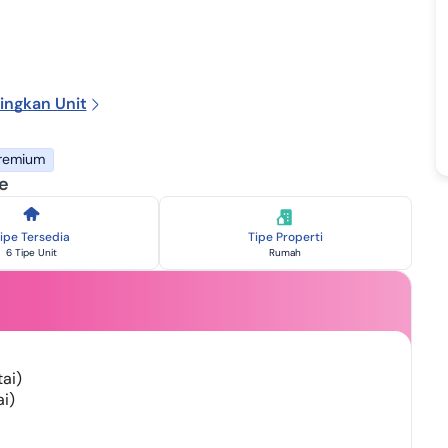
ingkan Unit
remium
e
ipe Tersedia
Tipe Properti
6 Tipe Unit
Rumah
tai)
ai)