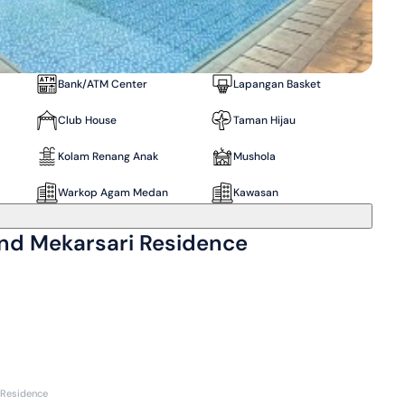
Bank/ATM Center
Lapangan Basket
Club House
Taman Hijau
Kolam Renang Anak
Mushola
Warkop Agam Medan
Kawasan
and Mekarsari Residence
 Residence