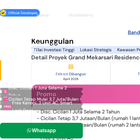
Official Developer
Asana
Huckleberry
Terakhir diperbarui 4 Agustus 2026
Grand Mekarsari
Band
Residence
Keunggulan
Developer: Winland Development
Cileungsi, Bogor
Nilai Investasi Tinggi
Lokasi Strategis
Kawasan P
Detail Proyek Grand Mekarsari Residenc
Harga
Rp 467 Juta - 739 Juta
Selesai Dibangun
T
April 2026
Promo Terbatas
Disc. Cicilan 1 Juta Selama 2
Promo
Tahun
Cicilan Tetap Mulai 3,7 Juta/Bulan
Free Kanopi, 2 Unit AC, Smart
Lock Door
- Disc. Cicilan 1 Juta Selama 2 Tahun
- Cicilan Tetap 3,7 Jutaan/Bulan (rumah 1 lan
- Cicilan Tetap 5 Jutaan/Bulan (rumah 2 lant
Whatsapp
- Free Kanopi
- Free 2 Unit AC