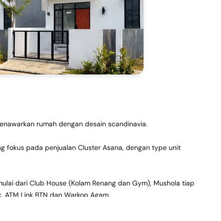
enawarkan rumah dengan desain scandinavia. 
 fokus pada penjualan Cluster Asana, dengan type unit 
 mulai dari Club House (Kolam Renang dan Gym), Mushola tiap 
ck, ATM Link BTN dan Warkop Agam.
elangkah dari taman buah mekarsari, 5 Menit ke rumah sakit 