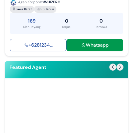
Agen Korporat
WHIZPRO
Jawa Barat
> 3 Tahun
169
0
0
Iklan Tayang
Terjual
Tersewa
+
6281234
...
Whatsapp
Featured Agent