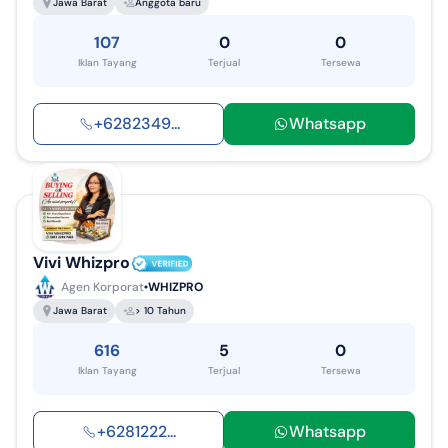
Jawa Barat
Anggota baru
107
0
0
Iklan Tayang
Terjual
Tersewa
+
6282349
...
Whatsapp
Vivi Whizpro
Agen Korporat
WHIZPRO
Jawa Barat
> 10 Tahun
616
5
0
Iklan Tayang
Terjual
Tersewa
+
6281222
...
Whatsapp