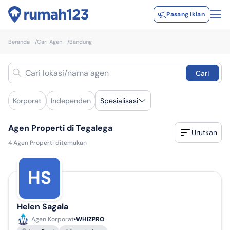
Pasang Iklan
Beranda
/
Cari Agen
/
Bandung
Cari
Korporat
Independen
Spesialisasi
Agen Properti di Tegalega
Urutkan
4
Agen Properti ditemukan
HS
Helen Sagala
Agen Korporat
WHIZPRO