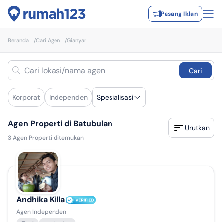
Pasang Iklan
Beranda
/
Cari Agen
/
Gianyar
Cari
Korporat
Independen
Spesialisasi
Agen Properti di Batubulan
Urutkan
3
Agen Properti ditemukan
Andhika Killa
Agen Independen