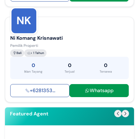
NK
Ni Komang Krisnawati
Pemilik Properti
Bali
> 1 Tahun
0
0
0
Iklan Tayang
Terjual
Tersewa
+
6281353
...
Whatsapp
Featured Agent