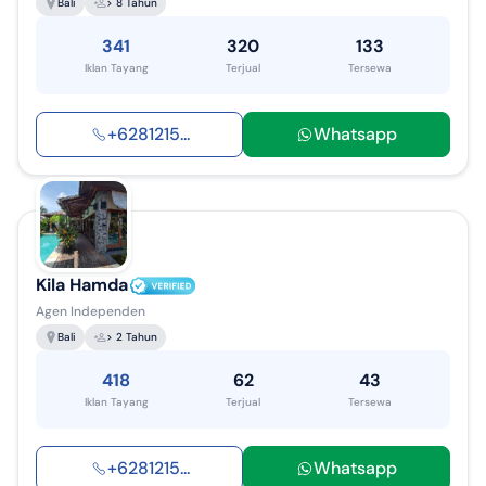
Bali
> 8 Tahun
341
320
133
Iklan Tayang
Terjual
Tersewa
+
6281215
...
Whatsapp
Kila Hamda
Agen Independen
Bali
> 2 Tahun
418
62
43
Iklan Tayang
Terjual
Tersewa
+
6281215
...
Whatsapp