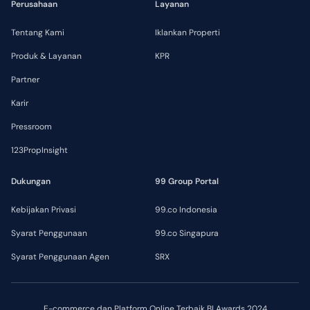
Perusahaan
Layanan
Tentang Kami
Iklankan Properti
Produk & Layanan
KPR
Partner
Karir
Pressroom
123PropInsight
Dukungan
99 Group Portal
Kebijakan Privasi
99.co Indonesia
Syarat Penggunaan
99.co Singapura
Syarat Penggunaan Agen
SRX
E-commerce dan Platform Online Terbaik BI Awards 2024