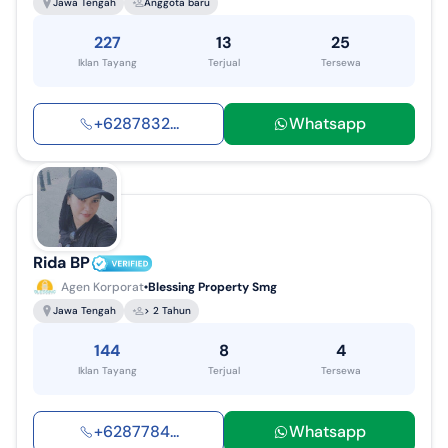
Jawa Tengah
Anggota baru
227
13
25
Iklan Tayang
Terjual
Tersewa
+
6287832
...
Whatsapp
Rida BP
Agen Korporat
Blessing Property Smg
Jawa Tengah
> 2 Tahun
144
8
4
Iklan Tayang
Terjual
Tersewa
+
6287784
...
Whatsapp