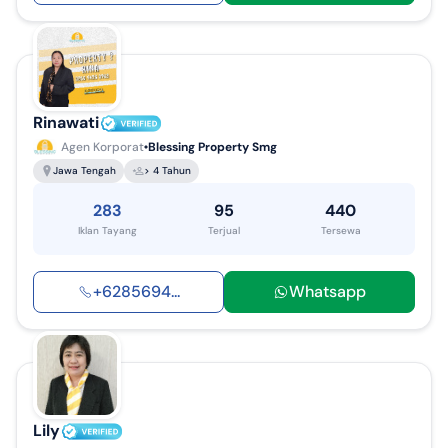
Rinawati
Agen Korporat
Blessing Property Smg
Jawa Tengah
> 4 Tahun
283
95
440
Iklan Tayang
Terjual
Tersewa
+
6285694
...
Whatsapp
Lily