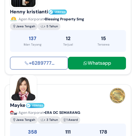
Henny kristianti
Agen Korporat
Blessing Property Smg
Jawa Tengah
> 5 Tahun
137
12
15
Iklan Tayang
Terjual
Tersewa
+
6289777
...
Whatsapp
Mayke
Agen Korporat
ERA DC SEMARANG
Jawa Tengah
> 3 Tahun
1 Award
358
111
178