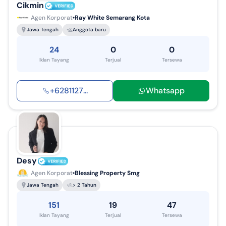
Cikmin
Agen Korporat
Ray White Semarang Kota
Jawa Tengah
Anggota baru
24
0
0
Iklan Tayang
Terjual
Tersewa
+
6281127
...
Whatsapp
Desy
Agen Korporat
Blessing Property Smg
Jawa Tengah
> 2 Tahun
151
19
47
Iklan Tayang
Terjual
Tersewa