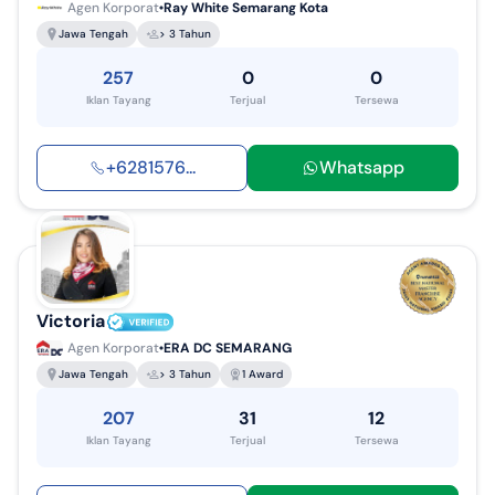
Agen Korporat
Ray White Semarang Kota
Jawa Tengah
> 3 Tahun
257
0
0
Iklan Tayang
Terjual
Tersewa
+
6281576
...
Whatsapp
Victoria
Agen Korporat
ERA DC SEMARANG
Jawa Tengah
> 3 Tahun
1 Award
207
31
12
Iklan Tayang
Terjual
Tersewa