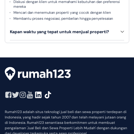
Diskusi dengan klien untuk memahami kebutuhan dan preferensi
mereka
Mencari dan menemukan properti yang cocok dengan klien
Membantu proses negosiasi, pembelian hingga penyelesaian
Kapan waktu yang tepat untuk menjual properti?
Tidak ada waktu pasti, karena semuanya tergantung pada sejumlah
faktor, antara lain lokasi, harga, kondisi pasar dan permintaan.
Rumah123 adalah situs teknologi jual beli dan sewa properti terdepan di
Indonesia, yang hadir sejak tahun 2007 dan telah melayani jutaan orang
di Indonesia. Rumah123 senantiasa berkomitmen untuk membuat
pengalaman 'Jual Beli dan Sewa Properti Lebih Mudah' dengan dukungan
dari developer terkemuka serta agen profesional.