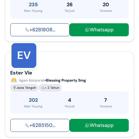
235
26
20
Iklan Tayang
Terjual
Tersewa
+
6281808
...
Whatsapp
EV
Ester Vie
Agen Korporat
Blessing Property Smg
Jawa Tengah
> 2 Tahun
202
4
7
Iklan Tayang
Terjual
Tersewa
+
6285150
...
Whatsapp