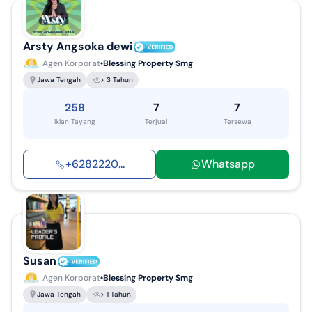
Arsty Angsoka dewi
Agen Korporat
Blessing Property Smg
Jawa Tengah
> 3 Tahun
258
7
7
Iklan Tayang
Terjual
Tersewa
+
6282220
...
Whatsapp
Susan
Agen Korporat
Blessing Property Smg
Jawa Tengah
> 1 Tahun