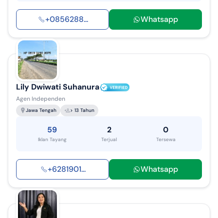
+
0856288
...
Whatsapp
Lily Dwiwati Suhanura
Agen Independen
Jawa Tengah
> 13 Tahun
59
2
0
Iklan Tayang
Terjual
Tersewa
+
6281901
...
Whatsapp