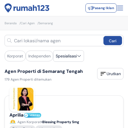
Pasang Iklan
Beranda
/
Cari Agen
/
Semarang
Cari
Korporat
Independen
Spesialisasi
Agen Properti di Semarang Tengah
Urutkan
179
Agen Properti ditemukan
Aprilia
Agen Korporat
Blessing Property Smg