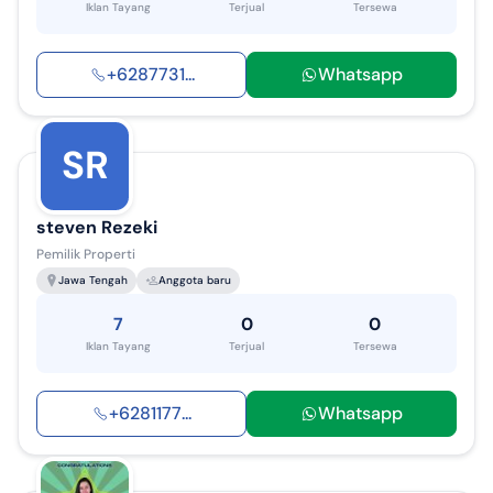
Iklan Tayang
Terjual
Tersewa
+
6287731
...
Whatsapp
SR
steven Rezeki
Pemilik Properti
Jawa Tengah
Anggota baru
7
0
0
Iklan Tayang
Terjual
Tersewa
+
6281177
...
Whatsapp