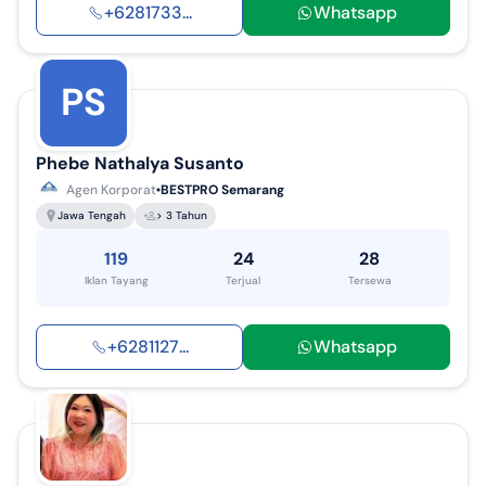
+
6281733
...
Whatsapp
PS
Phebe Nathalya Susanto
Agen Korporat
BESTPRO Semarang
Jawa Tengah
> 3 Tahun
119
24
28
Iklan Tayang
Terjual
Tersewa
+
6281127
...
Whatsapp