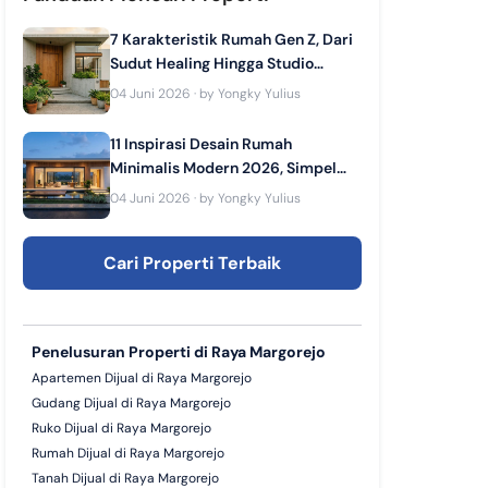
7 Karakteristik Rumah Gen Z, Dari
Sudut Healing Hingga Studio
Konten Pribadi
04 Juni 2026
· by
Yongky Yulius
11 Inspirasi Desain Rumah
Minimalis Modern 2026, Simpel
dan Elegan!
04 Juni 2026
· by
Yongky Yulius
Cari Properti Terbaik
Penelusuran Properti di Raya Margorejo
Apartemen Dijual di Raya Margorejo
Gudang Dijual di Raya Margorejo
Ruko Dijual di Raya Margorejo
Rumah Dijual di Raya Margorejo
Tanah Dijual di Raya Margorejo