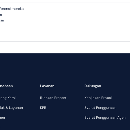
ferensi mereka
en
ian
?
lah faktor, antara lain lokasi, harga, kondisi pasar dan permintaan.
usahaan
Layanan
Dukungan
tang Kami
Iklankan Properti
Kebijakan Privasi
duk & Layanan
KPR
Syarat Penggunaan
ner
Syarat Penggunaan Agen
r