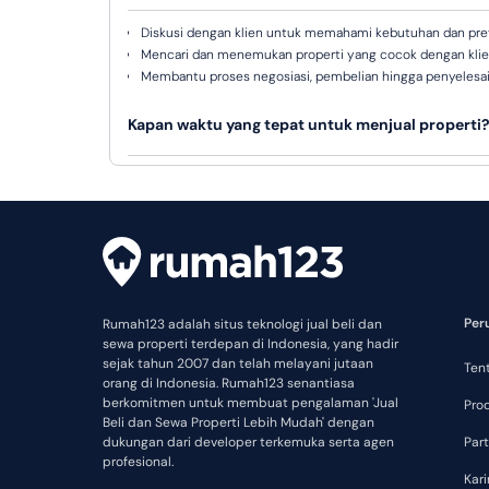
Diskusi dengan klien untuk memahami kebutuhan dan pre
Mencari dan menemukan properti yang cocok dengan kli
Membantu proses negosiasi, pembelian hingga penyelesa
Kapan waktu yang tepat untuk menjual properti
Tidak ada waktu pasti, karena semuanya tergantung pada sejum
Per
Rumah123 adalah situs teknologi jual beli dan
sewa properti terdepan di Indonesia, yang hadir
sejak tahun 2007 dan telah melayani jutaan
Ten
orang di Indonesia. Rumah123 senantiasa
berkomitmen untuk membuat pengalaman 'Jual
Pro
Beli dan Sewa Properti Lebih Mudah' dengan
dukungan dari developer terkemuka serta agen
Part
profesional.
Kari