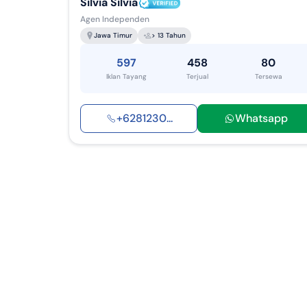
Silvia Silvia
Agen Independen
Jawa Timur
> 13 Tahun
597
458
80
Iklan Tayang
Terjual
Tersewa
+
6281230
...
Whatsapp