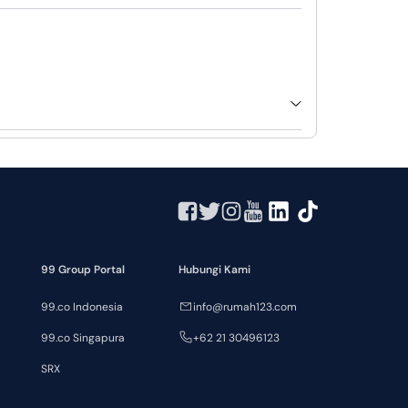
99 Group Portal
Hubungi Kami
99.co Indonesia
info@rumah123.com
99.co Singapura
+62 21 30496123
SRX