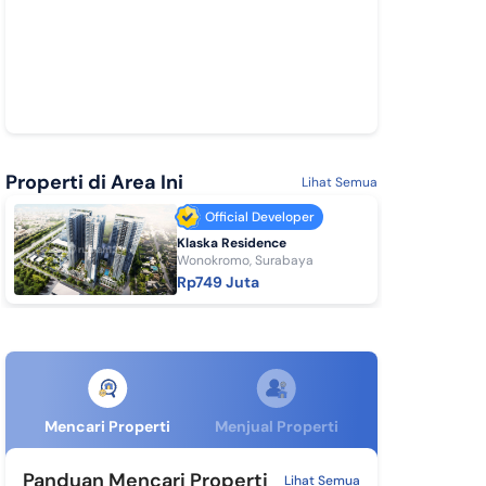
Properti di Area Ini
Lihat Semua
Official Developer
Klaska Residence
Wonokromo, Surabaya
Rp749 Juta
Mencari Properti
Menjual Properti
Panduan Mencari Properti
Lihat Semua