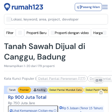
Pasang Iklan
Lokasi, keyword, area, project, developer
Filter
Properti Baru
Properti dengan video
Harga
Tanah Sawah Dijual di
Canggu, Badung
Menampilkan 1-20 dari 179 properti
Kata Kunci Populer
|
Dekat Pantai Pererenan (177)
Dekat Pantai 
10
Dekat Pantai Munduk Catu
Dekat Pantai Batu Bo
Tanah
Premier
Kavling
Rp 900 Juta Total
Rp 750 Juta /are
Rp 5 Jutaan (Tenor 15 Tahun)
Lihat Kemampuan Cicilan-mu
ⓘ
Rp