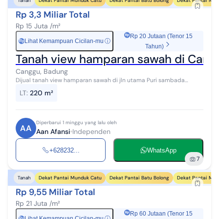
Dekat Pantai Munduk Catu
Dekat Pantai Batu Bolong
Dekat Pantai Mej
Tanah
Rp 3,3 Miliar Total
Rp 15 Juta /m²
Rp 20 Jutaan (Tenor 15
Lihat Kemampuan Cicilan-mu
ⓘ
Rp
Tahun)
Tanah view hamparan sawah di Canggu
Canggu, Badung
Dijual tanah view hamparan sawah di jln utama Puri sambada
Canggu, Bali. - Luas tanah 220m2 - lebar depan 12 meter - akses
LT
:
220 m²
jalan 7 meter - hadap s...
Diperbarui 1 minggu yang lalu oleh
AA
Aan Afansi
Independen
+628232...
WhatsApp
7
Dekat Pantai Munduk Catu
Dekat Pantai Batu Bolong
Dekat Pantai Mej
Tanah
Rp 9,55 Miliar Total
Rp 21 Juta /m²
Rp 60 Jutaan (Tenor 15
Lihat Kemampuan Cicilan-mu
ⓘ
Rp