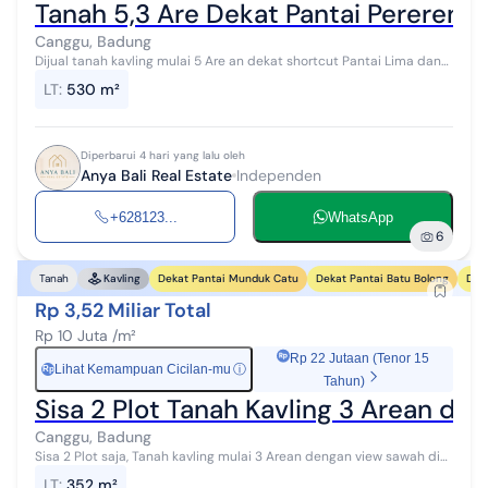
Tanah 5,3 Are Dekat Pantai Pererena
Canggu, Badung
Dijual tanah kavling mulai 5 Are an dekat shortcut Pantai Lima dan
Pantai Pererenan Bali Lokasi : Shortcut Pantai Lima - Pererenan
LT
:
530 m²
Badung Satu sat...
Diperbarui 4 hari yang lalu oleh
Anya Bali Real Estate
Independen
+628123...
WhatsApp
6
Dekat Pantai Munduk Catu
Dekat Pantai Batu Bolong
Dek
Tanah
Kavling
Rp 3,52 Miliar Total
Rp 10 Juta /m²
Rp 22 Jutaan (Tenor 15
Lihat Kemampuan Cicilan-mu
ⓘ
Rp
Tahun)
Sisa 2 Plot Tanah Kavling 3 Arean di
Canggu, Badung
Sisa 2 Plot saja, Tanah kavling mulai 3 Arean dengan view sawah di
Padonan Tibubeneng - Canggu. Lokasi : Padonan Tibubeneng
LT
:
352 m²