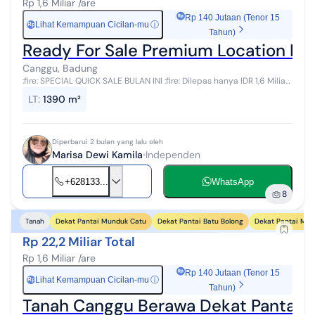
Rp 1,6 Miliar /are
Rp 140 Jutaan (Tenor 15
Lihat Kemampuan Cicilan-mu
ⓘ
Rp
Tahun)
Ready For Sale Premium Location Lan
Canggu, Badung
:fire: SPECIAL QUICK SALE BULAN INI :fire: Dilepas hanya IDR 1,6 Miliar
/ Are (Net Cash) :fire: PRICE REDUCTION - MOTIVATED SELLER! :fire:
LT
:
1390 m²
Dari h...
Diperbarui 2 bulan yang lalu oleh
Marisa Dewi Kamila
Independen
+628133...
WhatsApp
8
Dekat Pantai Munduk Catu
Dekat Pantai Batu Bolong
Dekat Pantai Mej
Tanah
Rp 22,2 Miliar Total
Rp 1,6 Miliar /are
Rp 140 Jutaan (Tenor 15
Lihat Kemampuan Cicilan-mu
ⓘ
Rp
Tahun)
Tanah Canggu Berawa Dekat Pantai 