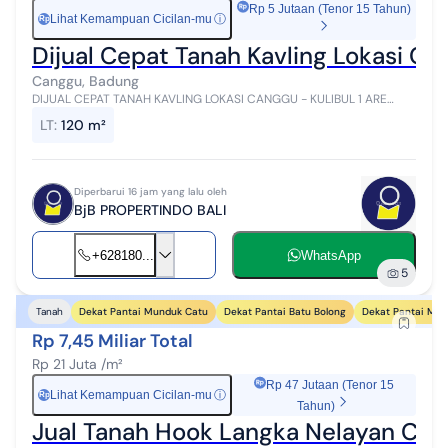
Rp 5 Jutaan (Tenor 15 Tahun)
Lihat Kemampuan Cicilan-mu
ⓘ
Rp
Dijual Cepat Tanah Kavling Lokasi Ca
Canggu, Badung
DIJUAL CEPAT TANAH KAVLING LOKASI CANGGU - KULIBUL 1 ARE
sampai 5 ARE (Only Ten Minutes to The Berawa Beach) LOKASI:
LT
:
120 m²
JALAN RAYA PADONAN, - KULIBU...
Diperbarui 16 jam yang lalu oleh
BjB PROPERTINDO BALI
+628180...
WhatsApp
5
Dekat Pantai Munduk Catu
Dekat Pantai Batu Bolong
Dekat Pantai Mej
Tanah
Rp 7,45 Miliar Total
Rp 21 Juta /m²
Rp 47 Jutaan (Tenor 15
Lihat Kemampuan Cicilan-mu
ⓘ
Rp
Tahun)
Jual Tanah Hook Langka Nelayan Ca