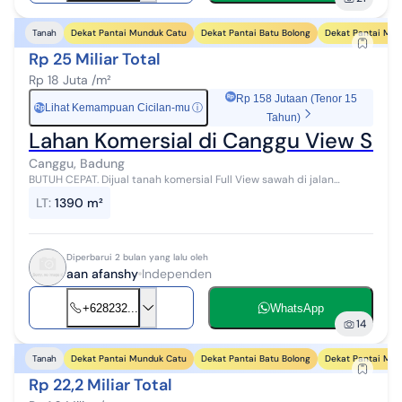
Dekat Pantai Munduk Catu
Dekat Pantai Batu Bolong
Dekat Pantai Mej
Tanah
Rp 25 Miliar Total
Rp 18 Juta /m²
Rp 158 Jutaan (Tenor 15
Lihat Kemampuan Cicilan-mu
ⓘ
Rp
Tahun)
Lahan Komersial di Canggu View Saw
Canggu, Badung
BUTUH CEPAT. Dijual tanah komersial Full View sawah di jalan
anggrek Canggu Berawa, Kuta Utara, Bali. + radius 850 meter ke
LT
:
1390 m²
pantai dan find beach ...
Diperbarui 2 bulan yang lalu oleh
aan afanshy
Independen
+628232...
WhatsApp
14
Dekat Pantai Munduk Catu
Dekat Pantai Batu Bolong
Dekat Pantai Mej
Tanah
Rp 22,2 Miliar Total