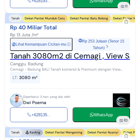
+628193...
WhatsApp
11
Dekat Pantai Munduk Catu
Dekat Pantai Batu Bolong
Dekat Pantai Mej
Tanah
Rp 40 Miliar Total
Rp 13 Juta /m²
Rp 253 Jutaan (Tenor 15
Lihat Kemampuan Cicilan-mu
ⓘ
Rp
Tahun)
Tanah 3080m2 di Cemagi , View Sawah
Canggu, Badung
Cemagi - Badung BALI Tanah komersil & Premium dengan View
sawah dan View Laut di ketinggian 13 meter Lingkungan Villa Luas
LT
:
3080 m²
tanah 3080m² Terdir...
Diperbarui 3 hari yang lalu oleh
Dwi Poerna
+628135...
WhatsApp
10
Dekat Pantai Mengening
Dekat Pantai Nyanyi
Dekat Pant
Tanah
Kavling