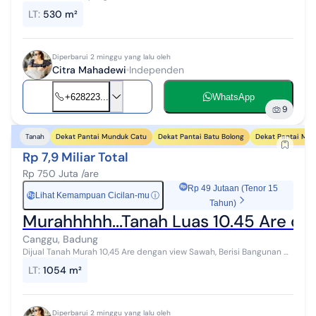
Dan Pantai Lima Yang berlokasi di Tengah antara Pantai pererenan
LT
:
530 m²
dan Pantai lima Li...
Diperbarui 2 minggu yang lalu oleh
Citra Mahadewi
Independen
+628223...
WhatsApp
9
Dekat Pantai Munduk Catu
Dekat Pantai Batu Bolong
Dekat Pantai Mej
Tanah
Rp 7,9 Miliar Total
Rp 750 Juta /are
Rp 49 Jutaan (Tenor 15
Lihat Kemampuan Cicilan-mu
ⓘ
Rp
Tahun)
Murahhhhh...Tanah Luas 10.45 Are de
Canggu, Badung
Dijual Tanah Murah 10,45 Are dengan view Sawah, Berisi Bangunan di
Padonan, Canggu Perfect For a Private Retreat or Future Investment
LT
:
1054 m²
In One Of Bal...
Diperbarui 2 minggu yang lalu oleh