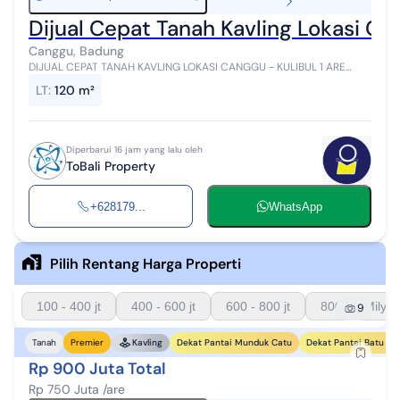
Dijual Cepat Tanah Kavling Lokasi Ca
Canggu, Badung
DIJUAL CEPAT TANAH KAVLING LOKASI CANGGU - KULIBUL 1 ARE
sampai 5 ARE (Only Ten Minutes to The Berawa Beach) LOKASI:
LT
:
120 m²
JALAN RAYA PADONAN, - KULIBU...
Diperbarui 16 jam yang lalu oleh
ToBali Property
+628179...
WhatsApp
Pilih Rentang Harga Properti
100 - 400 jt
400 - 600 jt
600 - 800 jt
800 - 1 Milyar
9
Dekat Pantai Munduk Catu
Dekat Pantai Batu Bo
Tanah
Premier
Kavling
Rp 900 Juta Total
Rp 750 Juta /are