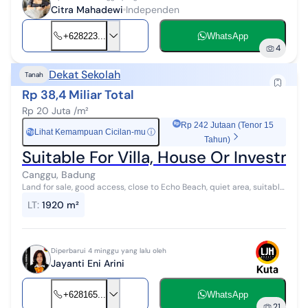
Citra Mahadewi
Independen
+628223...
WhatsApp
4
Dekat Sekolah
Tanah
Rp 38,4 Miliar Total
Rp 20 Juta /m²
Rp 242 Jutaan (Tenor 15
Lihat Kemampuan Cicilan-mu
ⓘ
Rp
Tahun)
Suitable For Villa, House Or Invest
Canggu, Badung
Land for sale, good access, close to Echo Beach, quiet area, suitable
For villa, house or investment Land for sale, located in the Pererenan
LT
:
1920 m²
Canggu...
Diperbarui 4 minggu yang lalu oleh
Jayanti Eni Arini
+628165...
WhatsApp
21