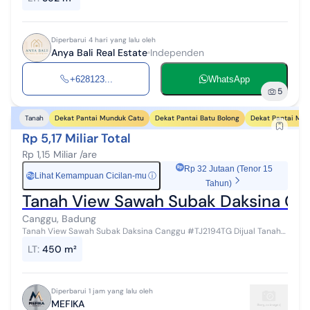
Badung Berada di area ...
Diperbarui 4 hari yang lalu oleh
Anya Bali Real Estate
Independen
+628123...
WhatsApp
5
Dekat Pantai Munduk Catu
Dekat Pantai Batu Bolong
Dekat Pantai Mej
Tanah
Rp 5,17 Miliar Total
Rp 1,15 Miliar /are
Rp 32 Jutaan (Tenor 15
Lihat Kemampuan Cicilan-mu
ⓘ
Rp
Tahun)
Tanah View Sawah Subak Daksina Ca
Canggu, Badung
Tanah View Sawah Subak Daksina Canggu #TJ2194TG Dijual Tanah
di Jalan Subak Daksina, Canggu, Badung, Bali. Luas Tanah : 4,5 are
LT
:
450 m²
Panjang Tanah : 2...
Diperbarui 1 jam yang lalu oleh
MEFIKA