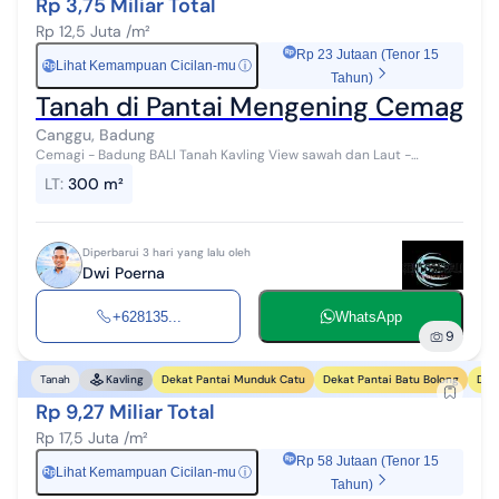
Rp 3,75 Miliar Total
Rp 12,5 Juta /m²
Rp 23 Jutaan (Tenor 15
Lihat Kemampuan Cicilan-mu
ⓘ
Rp
Tahun)
Tanah di Pantai Mengening Cemagi -
Canggu, Badung
Cemagi - Badung BALI Tanah Kavling View sawah dan Laut -
Lingkungan Villa Luas tanah : Kav 1 Luas 300m² ( lebar 17 meter ) Kav
LT
:
300 m²
2 Luas 288m² ( ...
Diperbarui 3 hari yang lalu oleh
Dwi Poerna
+628135...
WhatsApp
9
Dekat Pantai Munduk Catu
Dekat Pantai Batu Bolong
Dek
Tanah
Kavling
Rp 9,27 Miliar Total
Rp 17,5 Juta /m²
Rp 58 Jutaan (Tenor 15
Lihat Kemampuan Cicilan-mu
ⓘ
Rp
Tahun)