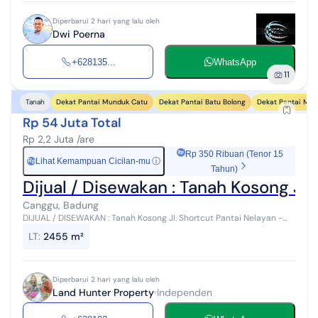
Diperbarui 2 hari yang lalu oleh
Dwi Poerna
+628135...
WhatsApp
11
Dekat Pantai Munduk Catu
Dekat Pantai Batu Bolong
Dekat Pantai Mej
Tanah
Rp 54 Juta Total
Rp 2,2 Juta /are
Rp 350 Ribuan (Tenor 15
Lihat Kemampuan Cicilan-mu
ⓘ
Rp
Tahun)
Dijual / Disewakan : Tanah Kosong Jl
Canggu, Badung
DIJUAL / DISEWAKAN : Tanah Kosong Jl. Shortcut Pantai Nelayan -
Pantai Brawa, Canggu Luas Tanah : 2455 m2 Demensi : 35m x 79m
LT
:
2455 m²
Freehold / SHM Akse...
Diperbarui 2 hari yang lalu oleh
Land Hunter Property
Independen