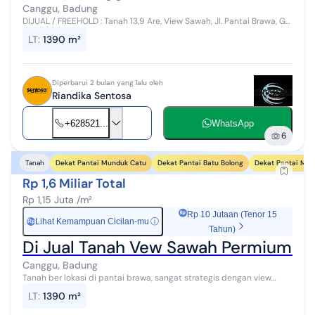
Canggu, Badung
DIJUAL / FREEHOLD : Tanah 13,9 Are, View Sawah, Jl. Pantai Brawa, Gg
Anggrek, Badung, Bali Only Walking Distance To Brawa Finns Atlas
LT
:
1390 m²
Beach_ _5-7 ...
Diperbarui 2 bulan yang lalu oleh
Riandika Sentosa
+628521...
WhatsApp
6
Dekat Pantai Munduk Catu
Dekat Pantai Batu Bolong
Dekat Pantai Mej
Tanah
Rp 1,6 Miliar Total
Rp 1,15 Juta /m²
Rp 10 Jutaan (Tenor 15
Lihat Kemampuan Cicilan-mu
ⓘ
Rp
Tahun)
Di Jual Tanah Vew Sawah Permium da
Canggu, Badung
Tanah ber lokasi di pantai brawa, sangat strategis dengan view
hamparan sawah, sangat cocok untuk private villa dan komersial
LT
:
1390 m²
lain nya. zona campur...