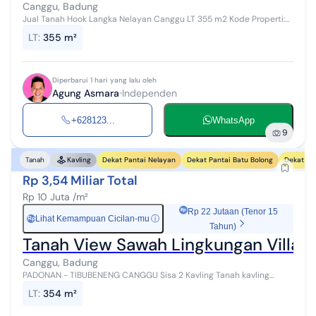
Canggu, Badung
Jual Tanah Hook Langka Nelayan Canggu LT 355 m2 Kode Properti:
JT00633 Spesifikasi Lengkap: - Luas Tanah: 3,55 Are (355 m2) -
LT
:
355 m²
Ukuran: 20 meter x ...
Diperbarui 1 hari yang lalu oleh
Agung Asmara
Independen
+628123...
WhatsApp
9
Dekat Pantai Nelayan
Dekat Pantai Batu Bolong
Dekat Pa
Tanah
Kavling
Rp 3,54 Miliar Total
Rp 10 Juta /m²
Rp 22 Jutaan (Tenor 15
Lihat Kemampuan Cicilan-mu
ⓘ
Rp
Tahun)
Tanah View Sawah Lingkungan Villa 
Canggu, Badung
PADONAN - TIBUBENENG CANGGU Sisa 2 Kavling Tanah kavling
Murah Di Padonan Tibubeneng - Canggu Area Pemukiman dan Villa
LT
:
354 m²
- dekat dari jalan utama Pa...