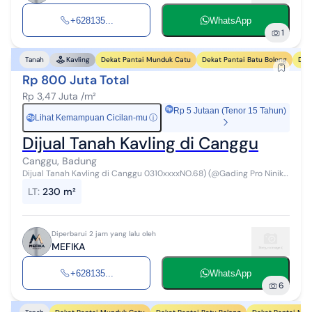
+628135...
WhatsApp
1
Dekat Pantai Munduk Catu
Dekat Pantai Batu Bolong
Dek
Tanah
Kavling
Rp 800 Juta Total
Rp 3,47 Juta /m²
Rp 5 Jutaan (Tenor 15 Tahun)
Lihat Kemampuan Cicilan-mu
ⓘ
Rp
Dijual Tanah Kavling di Canggu
Canggu, Badung
Dijual Tanah Kavling di Canggu 0310xxxxNO.68) (@Gading Pro Ninik)
Detail Properti : Dijual : Tanah Kavling, Canggu, Bali Provinsi : Bali Kota
LT
:
230 m²
: Ba...
Diperbarui 2 jam yang lalu oleh
MEFIKA
+628135...
WhatsApp
6