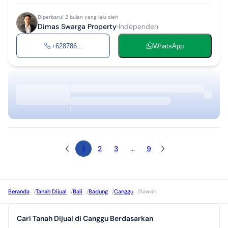
Diperbarui 2 bulan yang lalu oleh
Dimas Swarga Property
Independen
+628786...
WhatsApp
1
2
3
...
9
Beranda
/
Tanah Dijual
/
Bali
/
Badung
/
Canggu
/
Sawah
Cari Tanah Dijual di Canggu Berdasarkan