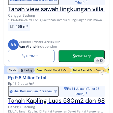
Tahun)
Tanah view sawah lingkungan villa 
Canggu, Badung
*LINGKUNGAN VILLA* Dijual tanah komersial lingkungan villa mewah
di Canggu batu bolong, Bali. - Luas tanah 455m2 - lebar depan 28
LT
:
455 m²
meter - hadap Ut...
Diperbarui 1 minggu yang lalu oleh
AA
Aan Afansi
Independen
+628232...
WhatsApp
10
Dekat Pantai Munduk Catu
Dekat Pantai Batu Bolong
Dek
Tanah
Kavling
Rp 9,8 Miliar Total
Rp 18,5 Juta /m²
Rp 61 Jutaan (Tenor 15
Lihat Kemampuan Cicilan-mu
ⓘ
Rp
Tahun)
Tanah Kapling Luas 530m2 dan 688m2 
Canggu, Badung
DIJUAL Tanah Kapling Di Pantai Pererenan Deket Pantai Pererenan